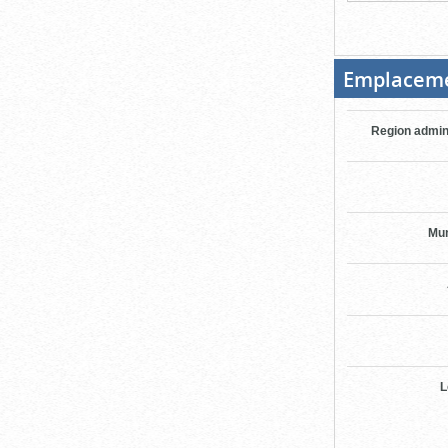
Emplacem
Region admin
Mun
L