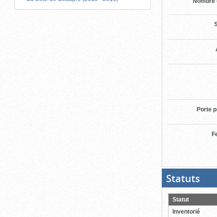
Nombre 
S
Porte p
F
Statuts
(Boit
ouver
cliqu
pour
Statut
ferme
Inventorié