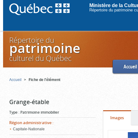
Ministère de la Cult
Répertoire du patrimoine c
Répertoire du
patrimoine
culturel du Québec
Accueil
Accueil
Fiche de l'élément
Grange-étable
Type
:
Patrimoine immobilier
Onglet
(cliquer
Images
Région administrative
:
pour
Capitale-Nationale
Contenu
voir