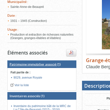
de
Municipalité
:
le
l'onglet
Sainte-Anne-de-Beaupré
«
conten
Images
Date
:
»
1931 – 1945 (Construction)
Usage
:
Production et extraction de richesses naturelles
(Granges, granges-étables et étables)
Éléments associés
Grange-ét
Patrimoine immobilier associé
(1)
Claude Ber
Fait partie de
:
Fin
du
9029, avenue Royale
bloc
d'onglets
Descriptio
Voir la liste
Inventaires associés
(1)
Pl
Inventaire du patrimoine bâti de la MRC de
La Côte-de-Beaupré (2015 - 2016)