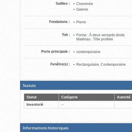
Saillies
:
Cheminée
Galerie
Fondations
:
Pierre
Toit
:
Forme : À deux versants droits
Matériau : Tôle profilée
Porte principale
:
contemporaine
Fenêtre(s)
:
Rectangulaire, Contemporaine
(Boite
Statuts
ouverte,
cliquer
pour
Statut
Catégorie
Autorité
fermer)
Inventorié
--
(Boite
Informations historiques
fermée,