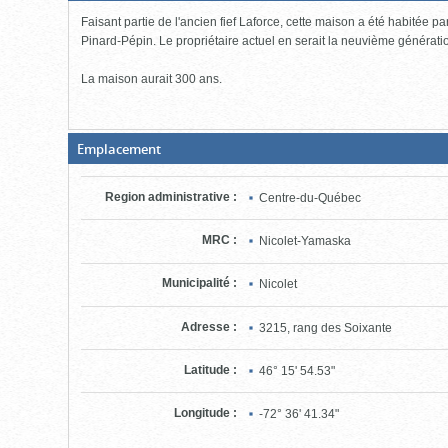
cliquer
Faisant partie de l'ancien fief Laforce, cette maison a été habitée 
pour
ouvrir)
Pinard-Pépin. Le propriétaire actuel en serait la neuvième générati
La maison aurait 300 ans.
(Boite
Emplacement
fermée,
cliquer
pour
Region administrative
:
Centre-du-Québec
ouvrir)
MRC
:
Nicolet-Yamaska
Municipalité
:
Nicolet
Adresse
:
3215, rang des Soixante
Latitude
:
46° 15' 54.53"
Longitude
:
-72° 36' 41.34"