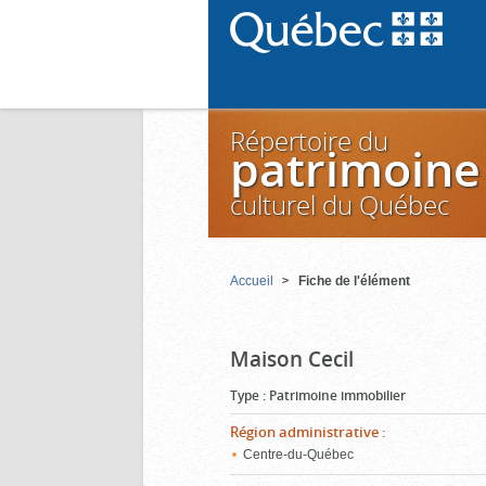
Répertoire du
patrimoine
culturel du Québec
Accueil
Fiche de l'élément
Maison Cecil
Type
:
Patrimoine immobilier
Région administrative
:
Centre-du-Québec