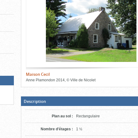
de
le
le
l'onglet
«
contenu)
contenu)
Images
»
t
Maison Cecil
Anne Plamondon
2014
,
©
Ville de Nicolet
Fin
du
bloc
d'onglets
(Boite
Description
ouverte,
cliquer
pour
Plan au sol
:
Rectangulaire
fermer)
Nombre d'étages
:
1 ½