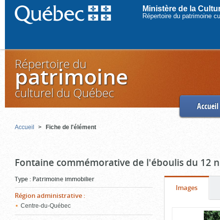
Ministère de la Cult
Répertoire du patrimoine c
Répertoire du
patrimoine
culturel du Québec
Accueil
Accueil
Fiche de l'élément
Fontaine commémorative de l'éboulis du 12
Type
:
Patrimoine immobilier
Onglet
(cliquer
Images
Région administrative
:
pour
Centre-du-Québec
Contenu
voir