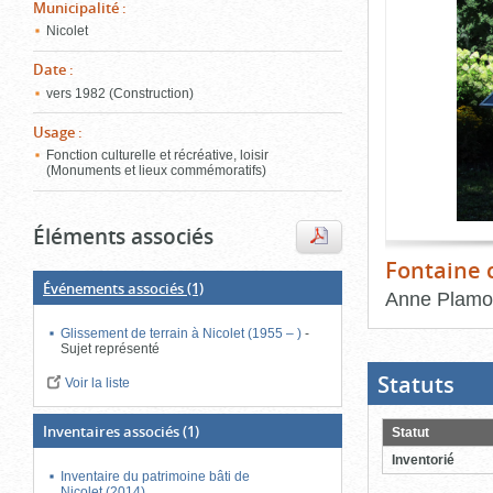
de
Municipalité
:
le
l'onglet
Nicolet
«
conten
Images
Date
:
»
vers 1982 (Construction)
Usage
:
Fonction culturelle et récréative, loisir
(Monuments et lieux commémoratifs)
Éléments associés
Fontaine 
Événements associés
(1)
Anne Plam
Glissement de terrain à Nicolet (1955 – )
-
Fin
du
Sujet représenté
bloc
d'onglets
Statuts
(Boit
Voir la liste
ouver
cliqu
pour
Inventaires associés
(1)
Statut
ferme
Inventorié
Inventaire du patrimoine bâti de
Nicolet (2014)