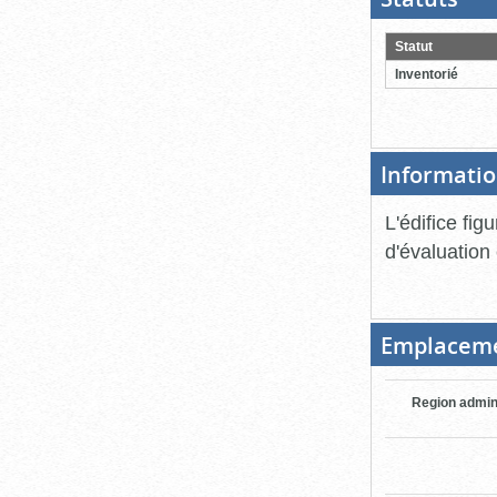
ouver
cliqu
pour
Statut
ferme
Inventorié
Informatio
L'édifice fig
d'évaluation
Emplacem
Region admin