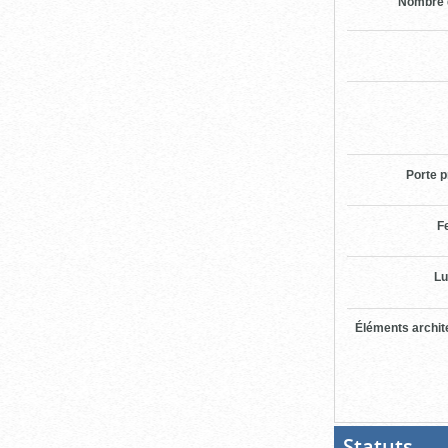
Nombre 
Porte p
F
Lu
Éléments archit
Statuts
(Boit