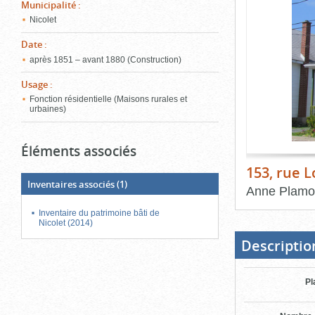
de
Municipalité
:
le
l'onglet
Nicolet
«
conten
Images
Date
:
»
après 1851 – avant 1880 (Construction)
Usage
:
Fonction résidentielle (Maisons rurales et
urbaines)
Éléments associés
153, rue 
Inventaires associés
(1)
Anne Plam
Inventaire du patrimoine bâti de
Fin
du
Nicolet (2014)
bloc
d'onglets
Descriptio
Pl