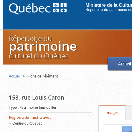
Ministère de la Cult
Répertoire du patrimoine c
Répertoire du
patrimoine
culturel du Québec
Accueil
Accueil
Fiche de l'élément
153, rue Louis-Caron
Type
:
Patrimoine immobilier
Onglet
(cliquer
Images
Région administrative
:
pour
Centre-du-Québec
Contenu
voir