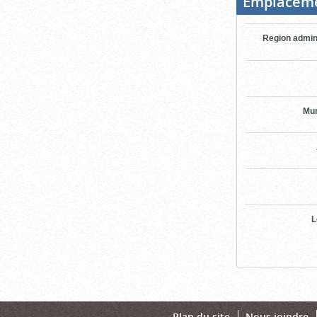
Emplacem
Region admin
Mun
L
Plan du site
Nous joindre