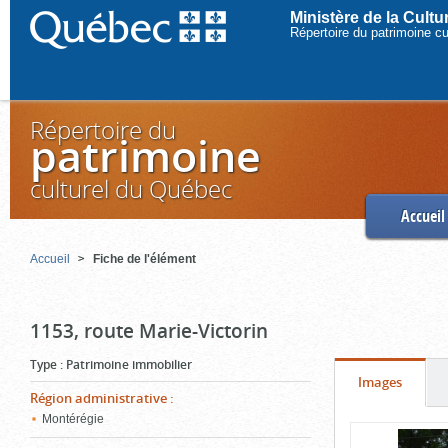
Ministère de la Cult
Répertoire du patrimoine c
Répertoire du
patrimoine
culturel du Québec
Accueil
Accueil
Fiche de l'élément
1153, route Marie-Victorin
Type
:
Patrimoine immobilier
Onglet
(cliquer
Images
Région administrative
:
pour
Montérégie
Contenu
voir