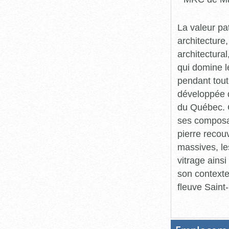
La valeur pa
architecture,
architectural
qui domine l
pendant tout
développée d
du Québec. C
ses composan
pierre recouv
massives, le
vitrage ains
son contexte 
fleuve Saint