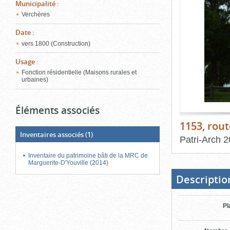
de
Municipalité
:
le
l'onglet
Verchères
«
conten
Images
Date
:
»
vers 1800 (Construction)
Usage
:
Fonction résidentielle (Maisons rurales et
urbaines)
Éléments associés
1153, rout
Inventaires associés
(1)
Patri-Arch
2
Inventaire du patrimoine bâti de la MRC de
Fin
du
Marguerite-D'Youville (2014)
bloc
d'onglets
Descriptio
Pl