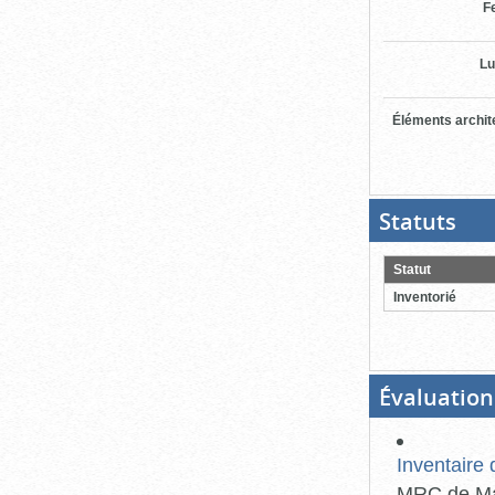
F
Lu
Éléments archit
Statuts
(Boit
ouver
cliqu
pour
Statut
ferme
Inventorié
Évaluation
Inventaire 
MRC de Mar