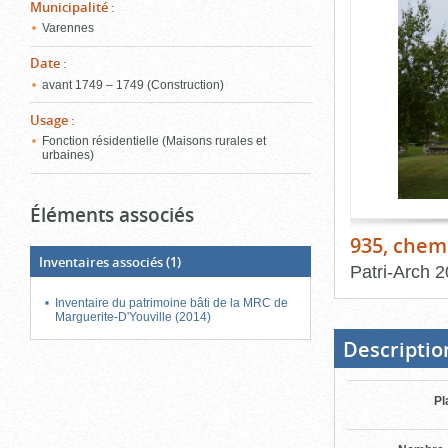
de
Municipalité
:
le
l'onglet
Varennes
«
conten
Images
Date
:
»
avant 1749 – 1749 (Construction)
Usage
:
Fonction résidentielle (Maisons rurales et
urbaines)
Éléments associés
935, chemi
Inventaires associés
(1)
Patri-Arch
2
Inventaire du patrimoine bâti de la MRC de
Fin
du
Marguerite-D'Youville (2014)
bloc
d'onglets
Descriptio
Pl