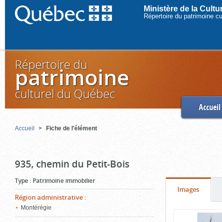
Ministère de la Cult
Répertoire du patrimoine c
Répertoire du
patrimoine
culturel du Québec
Accueil
Accueil
Fiche de l'élément
935, chemin du Petit-Bois
Type
:
Patrimoine immobilier
Onglet
(cliquer
Images
Région administrative
:
pour
Montérégie
Contenu
voir