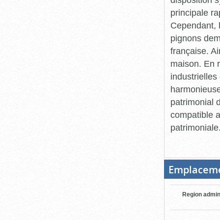
principale ra
Cependant, l
pignons deme
française. A
maison. En 
industrielles
harmonieuses
patrimonial 
compatible av
patrimoniale
Emplacem
Region admin