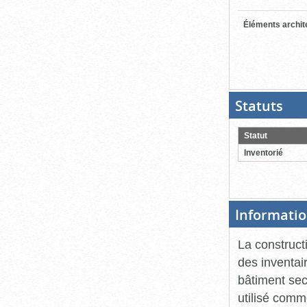
Éléments archit
Statuts
(Boit
ouver
cliqu
pour
Statut
ferme
Inventorié
Informatio
La construct
des inventai
bâtiment seco
utilisé comm