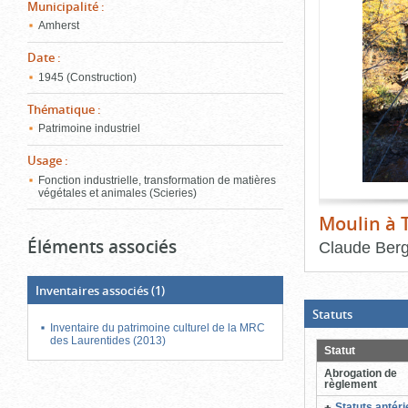
de
Municipalité
:
le
l'onglet
Amherst
«
conten
Images
Date
:
»
1945 (Construction)
Thématique
:
Patrimoine industriel
Usage
:
Fonction industrielle, transformation de matières
végétales et animales (Scieries)
Moulin à
Éléments associés
Claude Ber
Fin
du
Inventaires associés
(1)
bloc
d'onglets
(Boite
Statuts
ouverte,
Inventaire du patrimoine culturel de la MRC
cliquer
des Laurentides (2013)
pour
Statut
fermer)
Abrogation de
règlement
Statuts antér