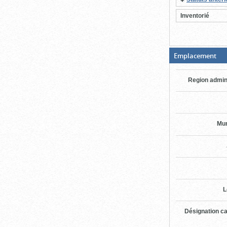
Inventorié
(Bo
Emplacement
ouv
cli
po
Region admin
fer
Mun
L
Désignation ca