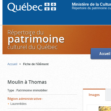
Ministère de la Cult
Répertoire du patrimoine c
Répertoire du
patrimoine
culturel du Québec
Accueil
Accueil
Fiche de l'élément
Moulin à Thomas
Type
:
Patrimoine immobilier
Onglet
(cliquer
Images
Région administrative
:
pour
Laurentides
Contenu
voir