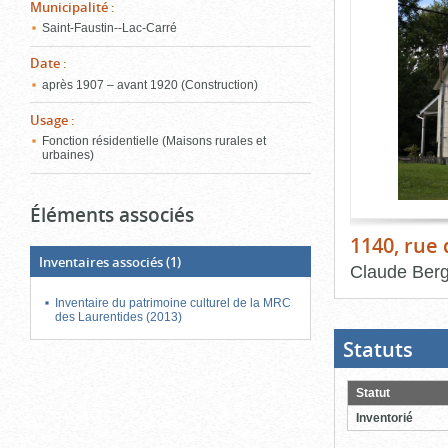
de
Municipalité
:
le
l'onglet
Saint-Faustin--Lac-Carré
«
conten
Images
Date
:
»
après 1907 – avant 1920 (Construction)
Usage
:
Fonction résidentielle (Maisons rurales et
urbaines)
Éléments associés
1140, rue 
Inventaires associés
(1)
Claude Ber
Inventaire du patrimoine culturel de la MRC
Fin
du
des Laurentides (2013)
bloc
d'onglets
Statuts
(Boit
ouver
cliqu
pour
Statut
ferme
Inventorié