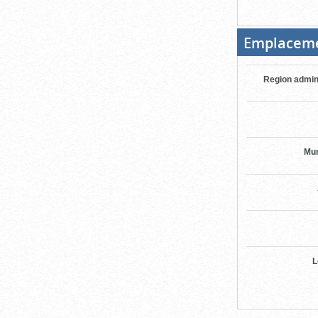
Emplacem
Region admin
Mun
L