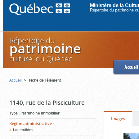
Ministère de la Cult
Répertoire du patrimoine c
Répertoire du
patrimoine
culturel du Québec
Accueil
Accueil
Fiche de l'élément
1140, rue de la Pisciculture
Type
:
Patrimoine immobilier
Onglet
(cliquer
Images
Région administrative
:
pour
Laurentides
Contenu
voir