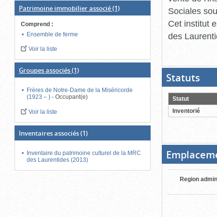
Patrimoine immobilier associé
(1)
Sociales sou
Cet institut
Comprend
:
Ensemble de ferme
des Laurenti
Voir la liste
Groupes associés
(1)
Statuts
(Boit
ouver
cliqu
Frères de Notre-Dame de la Miséricorde
pour
(1923 – )
-
Occupant(e)
Statut
ferme
Inventorié
Voir la liste
Inventaires associés
(1)
Emplacem
Inventaire du patrimoine culturel de la MRC
des Laurentides (2013)
Region admin