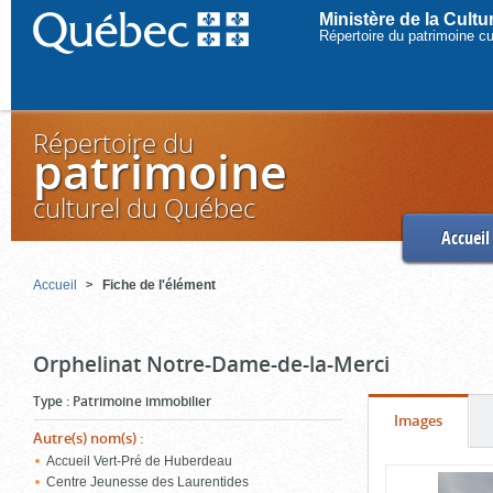
Ministère de la Cult
Répertoire du patrimoine c
Répertoire du
patrimoine
culturel du Québec
Accueil
Accueil
Fiche de l'élément
Orphelinat Notre-Dame-de-la-Merci
Type
:
Patrimoine immobilier
Onglet
(cliquer
Images
Autre(s) nom(s)
:
pour
Accueil Vert-Pré de Huberdeau
Contenu
voir
Centre Jeunesse des Laurentides