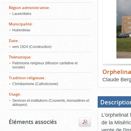
de
le
l'onglet
Région administrative
:
«
Laurentides
conten
Images
Municipalité
:
»
Huberdeau
Date
:
vers 1924 (Construction)
Thématique
:
Patrimoine religieux (Mission caritative et
sociale)
Orphelina
Tradition religieuse
:
Claude Ber
Christianisme (Catholicisme)
Fin
du
Usage
:
bloc
d'onglets
Descriptio
Services et institutions (Couvents, monastères et
abbayes)
L'orphelinat 
Éléments associés
de la Miséric
vente de l'in