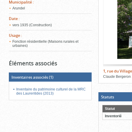
de
Municipalité
:
le
l'onglet
Arundel
«
conten
Images
Date
:
»
vers 1935 (Construction)
Usage
:
Fonction résidentielle (Maisons rurales et
urbaines)
Éléments associés
1, rue du Village
Claude Bergeron
Inventaires associés
(1)
Fin
du
Inventaire du patrimoine culturel de la MRC
bloc
des Laurentides (2013)
d'onglets
(Boite
Statuts
ouverte,
cliquer
pour
Statut
fermer)
Inventorié