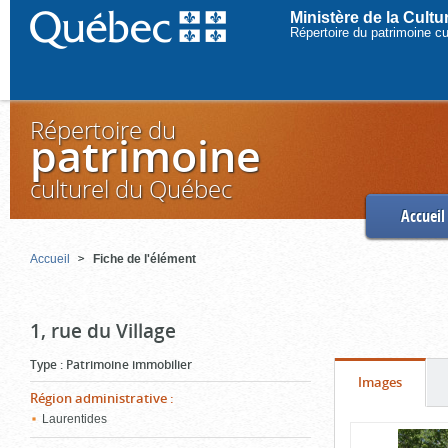
Ministère de la Cult
Répertoire du patrimoine c
Répertoire du
patrimoine
culturel du Québec
Accueil
Accueil
Fiche de l'élément
1, rue du Village
Type
:
Patrimoine immobilier
Onglet
(cliquer
Images
Région administrative
:
pour
Laurentides
Contenu
voir