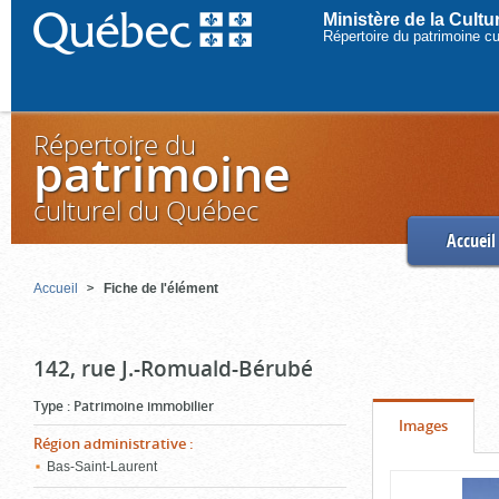
Ministère de la Cult
Répertoire du patrimoine c
Répertoire du
patrimoine
culturel du Québec
Accueil
Accueil
Fiche de l'élément
142, rue J.-Romuald-Bérubé
Type
:
Patrimoine immobilier
Onglet
(cliquer
Images
Région administrative
:
pour
Bas-Saint-Laurent
Contenu
voir