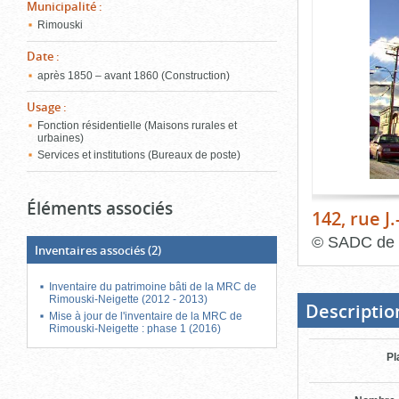
de
Municipalité
:
le
l'onglet
Rimouski
«
conten
Images
Date
:
»
après 1850 – avant 1860 (Construction)
Usage
:
Fonction résidentielle (Maisons rurales et
urbaines)
Services et institutions (Bureaux de poste)
Éléments associés
142, rue 
©
SADC de 
Inventaires associés
(2)
Fin
du
Inventaire du patrimoine bâti de la MRC de
bloc
Rimouski-Neigette (2012 - 2013)
d'onglets
Descriptio
Mise à jour de l'inventaire de la MRC de
Rimouski-Neigette : phase 1 (2016)
Pl