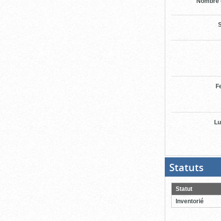
Nombre 
S
F
Lu
Statuts
(Boit
ouver
cliqu
pour
Statut
ferme
Inventorié