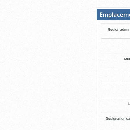
Emplacem
Region admin
Mun
L
Désignation ca