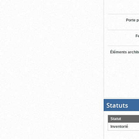
Porte p
F
Éléments archit
Statuts
(Boit
ouver
cliqu
pour
Statut
ferme
Inventorié