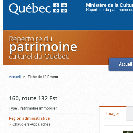
Ministère de la Cult
Répertoire du patrimoine c
Répertoire du
patrimoine
culturel du Québec
Accueil
Accueil
Fiche de l'élément
160, route 132 Est
Type
:
Patrimoine immobilier
Onglet
(cliquer
Images
Région administrative
:
pour
Chaudière-Appalaches
Contenu
voir