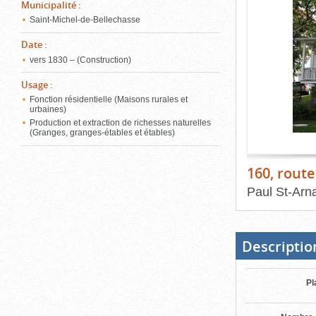
de
Municipalité
:
le
l'onglet
Saint-Michel-de-Bellechasse
«
conten
Images
Date
:
»
vers 1830 – (Construction)
Usage
:
Fonction résidentielle (Maisons rurales et
urbaines)
Production et extraction de richesses naturelles
(Granges, granges-étables et étables)
160, route
Paul St-Arn
Fin
du
bloc
d'onglets
Descriptio
Pl