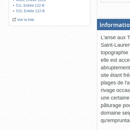
408B, Entrée 122B
511, Entrée 122-B
515, Entrée 122-B
Voir la liste
Informatio
L'anse aux Tr
Saint-Lauren
topographie 
elle est acc
abruptement 
site étant f
plages de l'
rivage occas
une certaine 
pâturage pou
domaine seig
qu'empruntai