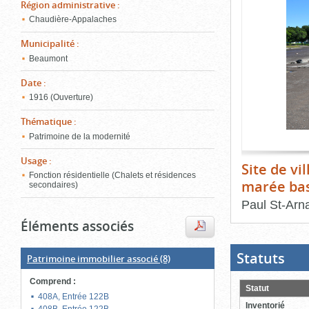
de
Région administrative
:
le
l'onglet
Chaudière-Appalaches
«
conten
Images
Municipalité
:
»
Beaumont
Date
:
1916 (Ouverture)
Thématique
:
Patrimoine de la modernité
Usage
:
Site de vi
Fonction résidentielle (Chalets et résidences
marée ba
secondaires)
Paul St-Arn
Éléments associés
Fin
du
bloc
d'onglets
Statuts
(Boit
Patrimoine immobilier associé
(8)
ouver
cliqu
Comprend
:
pour
Statut
ferme
408A, Entrée 122B
Inventorié