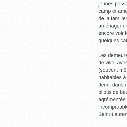
jeunes passai
camp et amou
de la famill
aménager un 
encore voir l
quelques cab
Les demeures
de ville, av
(souvent mêm
habitables à 
demi, dans u
pilotis de bé
agrémentée d
incomparable 
Saint-Lauren