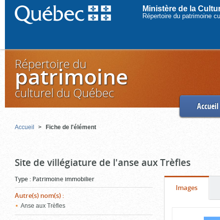
Ministère de la Cult
Répertoire du patrimoine c
Répertoire du
patrimoine
culturel du Québec
Accueil
Accueil
Fiche de l'élément
Site de villégiature de l'anse aux Trèfles
Type
:
Patrimoine immobilier
Onglet
(cliquer
Images
Autre(s) nom(s)
:
pour
Anse aux Trèfles
Contenu
voir