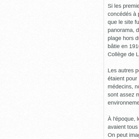
Si les premie
concédés à p
que le site f
panorama, d'
plage hors d
bâtie en 1916
Collège de L
Les autres p
étaient pour 
médecins, no
sont assez m
environnemen
À l'époque, 
avaient tous 
On peut imag