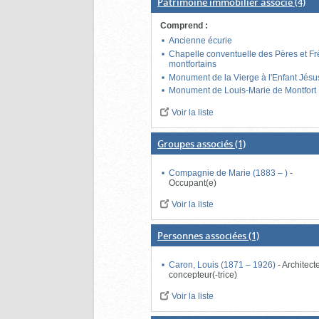
Patrimoine immobilier associé
(4)
Comprend
:
Ancienne écurie
Chapelle conventuelle des Pères et Fr
montfortains
Monument de la Vierge à l'Enfant Jésu
Monument de Louis-Marie de Montfort
Voir la liste
Groupes associés
(1)
Compagnie de Marie (1883 – )
-
Occupant(e)
Voir la liste
Personnes associées
(1)
Caron, Louis (1871 – 1926)
-
Architecte
concepteur(-trice)
Voir la liste