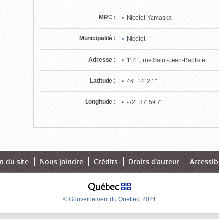
MRC
:
Nicolet-Yamaska
Municipalité
:
Nicolet
Adresse
:
1141, rue Saint-Jean-Baptiste
Latitude
:
46° 14' 2.1"
Longitude
:
-72° 37' 59.7"
n du site
Nous joindre
Crédits
Droits d'auteur
Accessibi
© Gouvernement du Québec, 2024