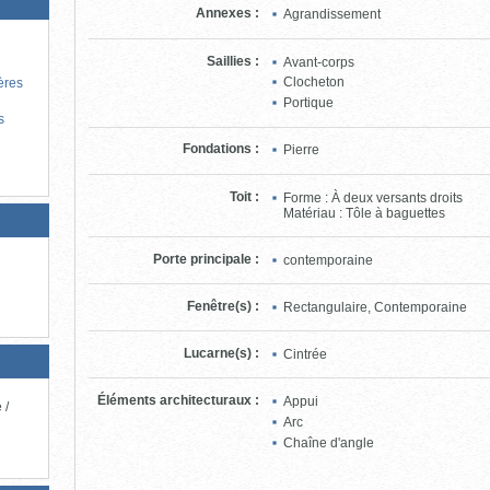
Annexes
:
Agrandissement
Saillies
:
Avant-corps
Clocheton
ères
Portique
s
Fondations
:
Pierre
Toit
:
Forme : À deux versants droits
Matériau : Tôle à baguettes
Porte principale
:
contemporaine
Fenêtre(s)
:
Rectangulaire, Contemporaine
Lucarne(s)
:
Cintrée
Éléments architecturaux
:
Appui
 /
Arc
Chaîne d'angle