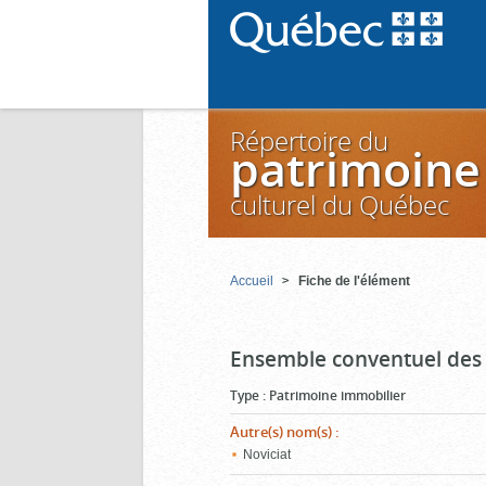
Répertoire du
patrimoine
culturel du Québec
Accueil
Fiche de l'élément
Ensemble conventuel des 
Type
:
Patrimoine immobilier
Autre(s) nom(s)
:
Noviciat