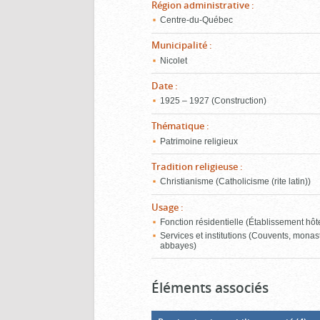
Région administrative
:
Centre-du-Québec
Municipalité
:
Nicolet
Date
:
1925 – 1927 (Construction)
Thématique
:
Patrimoine religieux
Tradition religieuse
:
Christianisme (Catholicisme (rite latin))
Usage
:
Fonction résidentielle (Établissement hôte
Services et institutions (Couvents, monas
abbayes)
Éléments associés