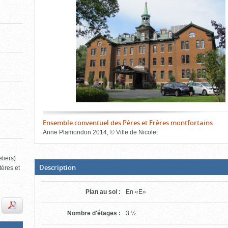
de
le
le
l'onglet
«
contenu)
contenu)
Images
»
Ensemble conventuel des Pères et Frères montfortains
Anne Plamondon
2014
,
©
Ville de Nicolet
Fin
du
liers)
bloc
d'onglets
(Boite
Description
tères et
ouverte,
cliquer
pour
Plan au sol
:
En «E»
fermer)
Nombre d'étages
:
3 ½