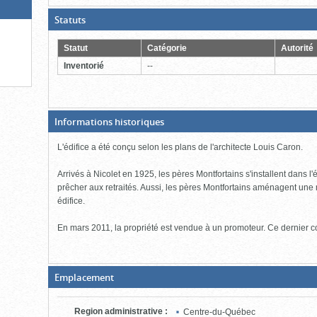
(Boite
Statuts
ouverte,
cliquer
pour
Statut
Catégorie
Autorité
fermer)
Inventorié
--
(Boite
Informations historiques
fermée,
cliquer
L'édifice a été conçu selon les plans de l'architecte Louis Caron.
pour
ouvrir)
Arrivés à Nicolet en 1925, les pères Montfortains s'installent dans l'
prêcher aux retraités. Aussi, les pères Montfortains aménagent une
édifice.
En mars 2011, la propriété est vendue à un promoteur. Ce dernier con
(Boite
Emplacement
fermée,
cliquer
pour
Region administrative
:
Centre-du-Québec
ouvrir)