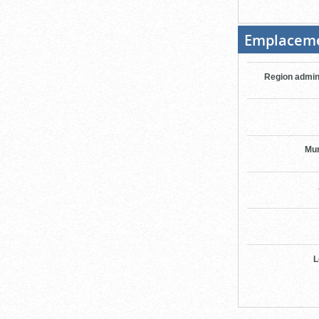
Emplacem
Region admin
Mun
L