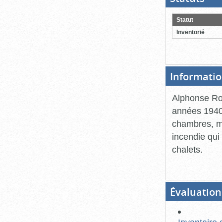
ouver
cliqu
pour
Statut
ferme
Inventorié
Informatio
Alphonse Rou
années 1940.
chambres, ma
incendie qui 
chalets.
Évaluation