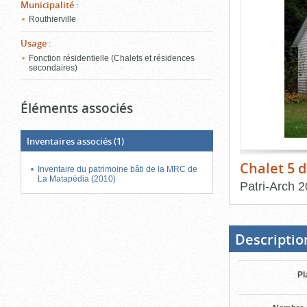
de
Municipalité
:
le
l'onglet
Routhierville
«
conten
Images
Usage
:
»
Fonction résidentielle (Chalets et résidences
secondaires)
Éléments associés
Inventaires associés
(1)
Chalet 5 d
Inventaire du patrimoine bâti de la MRC de
La Matapédia (2010)
Patri-Arch
2
Fin
du
bloc
d'onglets
Descriptio
Pl