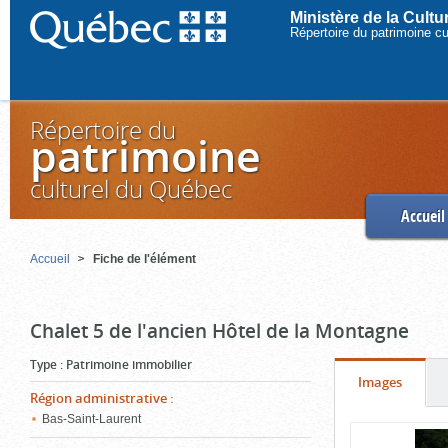
Ministère de la Cult
Répertoire du patrimoine c
Répertoire du
patrimoine
culturel du Québec
Accueil
Accueil
Fiche de l'élément
Chalet 5 de l'ancien Hôtel de la Montagne
Type
:
Patrimoine immobilier
Onglet
(cliquer
Images
Région administrative
:
pour
Bas-Saint-Laurent
Contenu
voir