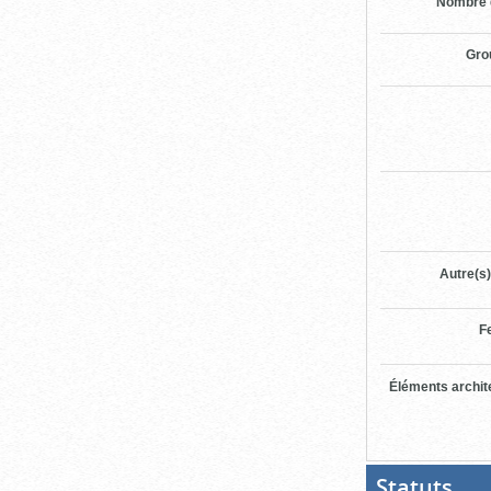
Nombre 
Gro
Autre(s)
F
Éléments archit
Statuts
(Boit