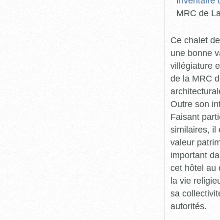
Inventaire
MRC de La
Ce chalet de
une bonne va
villégiature 
de la MRC d
architectural
Outre son int
Faisant part
similaires, i
valeur patri
important dan
cet hôtel au
la vie religi
sa collectiv
autorités.