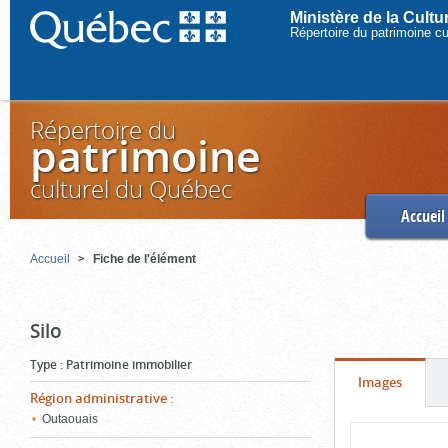
Ministère de la Cult
Répertoire du patrimoine c
Répertoire du
patrimoine
culturel du Québec
Accueil
Accueil
Fiche de l'élément
Silo
Type
:
Patrimoine immobilier
Onglet
(cliquer
Images
Région administrative
:
pour
Outaouais
Contenu
voir