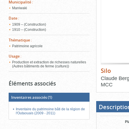
de
Municipalité
:
le
l'onglet
Maniwaki
«
conten
Images
Date
:
»
1909 – (Construction)
1910 – (Construction)
Thématique
:
Patrimoine agricole
Usage
:
Production et extraction de richesses naturelles
(Autres bâtiments de ferme (culture))
Silo
Claude Ber
Éléments associés
MCC
Fin
Inventaires associés
(1)
du
bloc
d'onglets
Descriptio
Inventaire du patrimoine bâti de la région de
l'Outaouais (2009 - 2011)
Pl