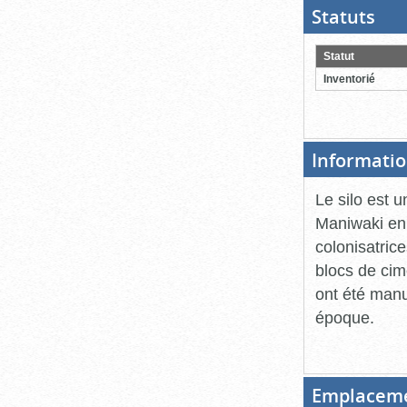
Statuts
(Boit
ouver
cliqu
pour
Statut
ferme
Inventorié
Informatio
Le silo est 
Maniwaki en 
colonisatric
blocs de cim
ont été man
époque.
Emplacem