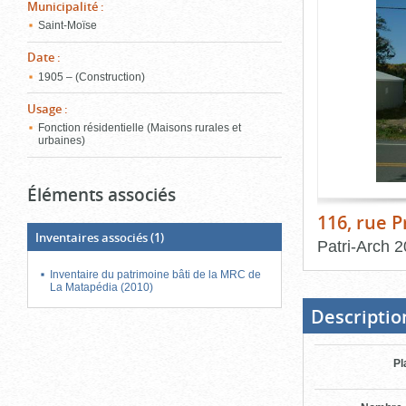
de
Municipalité
:
le
l'onglet
Saint-Moïse
«
conten
Images
Date
:
»
1905 – (Construction)
Usage
:
Fonction résidentielle (Maisons rurales et
urbaines)
Éléments associés
116, rue P
Inventaires associés
(1)
Patri-Arch
2
Inventaire du patrimoine bâti de la MRC de
Fin
du
La Matapédia (2010)
bloc
d'onglets
Descriptio
Pl