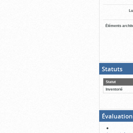
Lu
Éléments archit
Statuts
(Boit
ouver
cliqu
pour
Statut
ferme
Inventorié
Évaluation