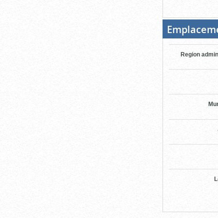
Emplacem
Region admin
Mun
L