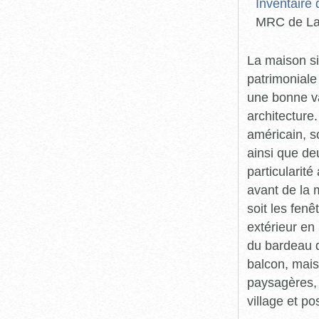
Inventaire
MRC de La
La maison si
patrimoniale
une bonne va
architecture.
américain, so
ainsi que de
particularit
avant de la 
soit les fenê
extérieur en
du bardeau d
balcon, mais 
paysagères, 
village et p