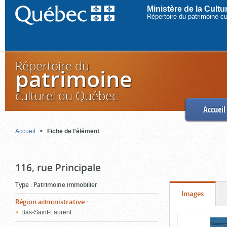
Ministère de la Cult
Répertoire du patrimoine c
Répertoire du
patrimoine
culturel du Québec
Accueil
Accueil
Fiche de l'élément
116, rue Principale
Type
:
Patrimoine immobilier
Onglet
(cliquer
Images
Région administrative
:
pour
Bas-Saint-Laurent
Contenu
voir