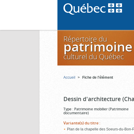
Répertoire du
patrimoine
culturel du Québec
Accueil
Fiche de l'élément
Dessin d'architecture (Ch
Type
:
Patrimoine mobilier (Patrimoine
documentaire)
Variante(s) du titre
:
Plan de la chapelle des Soeurs-du-Bon-