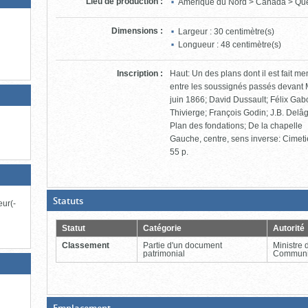
Lieu de production
:
Amérique du Nord > Canada > Qu
Dimensions
:
Largeur : 30 centimètre(s)
Longueur : 48 centimètre(s)
Inscription
:
Haut: Un des plans dont il est fait m
entre les soussignés passés devant M
juin 1866; David Dussault; Félix Ga
Thivierge; François Godin; J.B. Delâg
Plan des fondations; De la chapelle
Gauche, centre, sens inverse: Cimet
55 p.
(Boite
Statuts
eur(-
ouverte,
cliquer
pour
Statut
Catégorie
Autorité
fermer)
Classement
Partie d'un document
Ministre 
patrimonial
Communi
(Boite
Emplacement