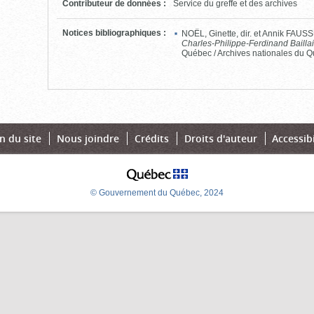
Contributeur de données
:
Service du greffe et des archives
Notices bibliographiques
:
NOËL, Ginette, dir. et Annik FAU
Charles-Philippe-Ferdinand Bailla
Québec / Archives nationales du Q
n du site
Nous joindre
Crédits
Droits d'auteur
Accessibi
© Gouvernement du Québec, 2024