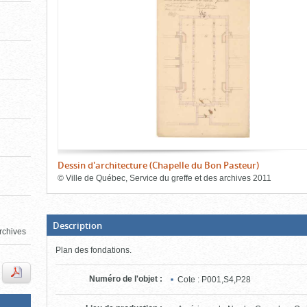
de
le
l'onglet
«
contenu)
Images
»
Dessin d'architecture (Chapelle du Bon Pasteur)
©
Ville de Québec, Service du greffe et des archives
2011
Fin
du
bloc
d'onglets
(Boite
Description
rchives
ouverte,
cliquer
Plan des fondations.
pour
fermer)
Numéro de l'objet
:
Cote : P001,S4,P28