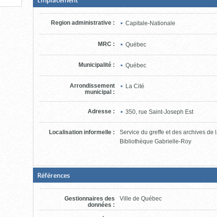
fermée,
cliquer
pour
Region administrative
:
Capitale-Nationale
ouvrir)
MRC
:
Québec
Municipalité
:
Québec
Arrondissement
La Cité
municipal
:
Adresse
:
350, rue Saint-Joseph Est
Localisation informelle
:
Service du greffe et des archives de 
Bibliothèque Gabrielle-Roy
(Boite
Références
fermée,
cliquer
pour
Gestionnaires des
Ville de Québec
ouvrir)
données
: