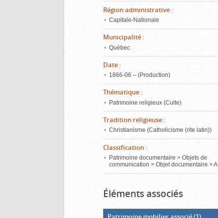
Région administrative
:
Capitale-Nationale
Municipalité
:
Québec
Date
:
1866‑06 – (Production)
Thématique
:
Patrimoine religieux (Culte)
Tradition religieuse
:
Christianisme (Catholicisme (rite latin))
Classification
:
Patrimoine documentaire > Objets de
communication > Objet documentaire > A
Éléments associés
Patrimoine mobilier associé
(1)