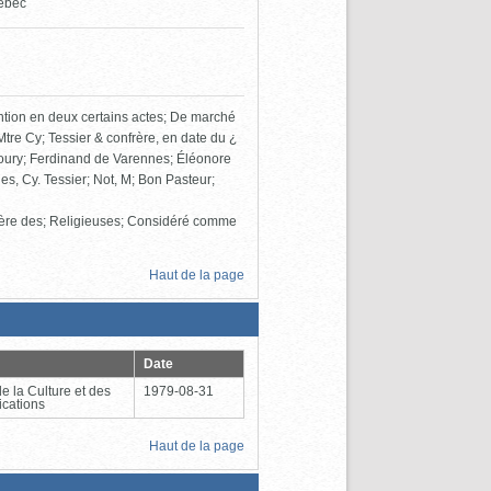
ébec
ention en deux certains actes; De marché
tre Cy; Tessier & confrère, en date du ¿
boury; Ferdinand de Varennes; Éléonore
es, Cy. Tessier; Not, M; Bon Pasteur;
ière des; Religieuses; Considéré comme
Haut de la page
Date
de la Culture et des
1979-08-31
cations
Haut de la page