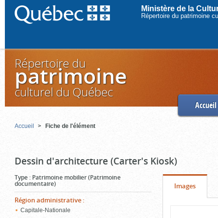
Ministère de la Cult
Répertoire du patrimoine c
Répertoire du
patrimoine
culturel du Québec
Accueil
Accueil
Fiche de l'élément
Dessin d'architecture (Carter's Kiosk)
Type
:
Patrimoine mobilier (Patrimoine
documentaire)
Onglet
(cliquer
Images
pour
Région administrative
:
Contenu
Capitale-Nationale
voir