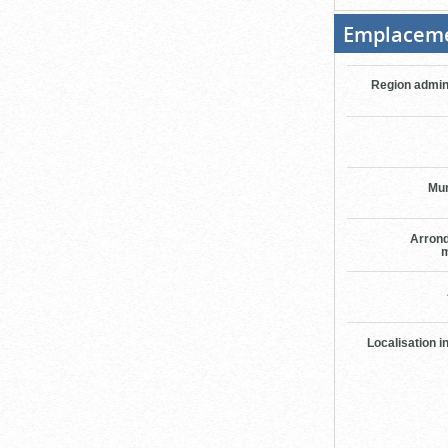
Emplacem
Region admin
Mun
Arron
m
Localisation i