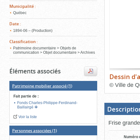
de
Municipalité
:
le
l'onglet
«
Québec
conten
Images
Date
:
»
1894‑06 – (Production)
Classification
:
Patrimoine documentaire > Objets de
communication > Objet documentaire > Archives
Éléments associés
Dessin d'a
©
Ville de Q
Patrimoine mobilier associé
(1)
Fin
Fait partie de
:
du
bloc
Fonds Charles-Philippe-Ferdinand-
d'onglets
Descriptio
Baillairgé
Voir la liste
Frise grande
Personnes associées
(1)
Numéro d