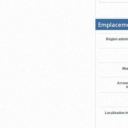
Emplacem
Region admin
Mun
Arron
m
Localisation i