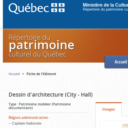
Ministère de la Cult
Répertoire du patrimoine c
Répertoire du
patrimoine
culturel du Québec
Accueil
Accueil
Fiche de l'élément
Dessin d'architecture (City - Hall)
Type
:
Patrimoine mobilier (Patrimoine
documentaire)
Onglet
(cliquer
Images
pour
Région administrative
:
Contenu
Capitale-Nationale
voir