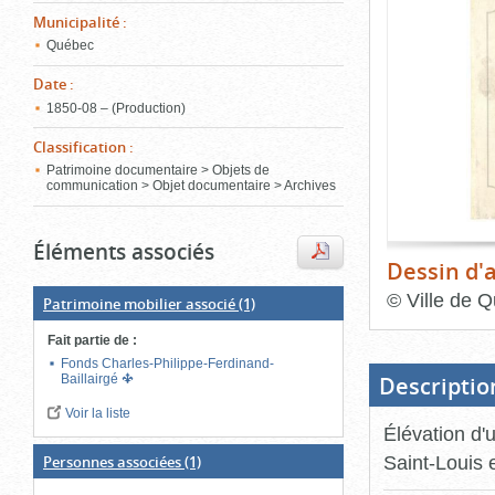
de
Municipalité
:
le
l'onglet
«
Québec
conten
Images
Date
:
»
1850‑08 – (Production)
Classification
:
Patrimoine documentaire > Objets de
communication > Objet documentaire > Archives
Éléments associés
Dessin d'a
©
Ville de Q
Patrimoine mobilier associé
(1)
Fin
Fait partie de
:
du
bloc
Fonds Charles-Philippe-Ferdinand-
d'onglets
Descriptio
Baillairgé
Voir la liste
Élévation d'u
Saint-Louis 
Personnes associées
(1)