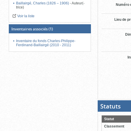
Baillairgé, Charles (1826 – 1906)
-
Auteur(-
Numéro d
trice)
Voir la liste
Lieu de p
Inventaires associés
(1)
Di
Inventaire du fonds Charles-Philippe-
Ferdinand-Baillairgé (2010 - 2011)
In
Statuts
(Boit
ouver
cliqu
pour
Statut
ferme
Classement