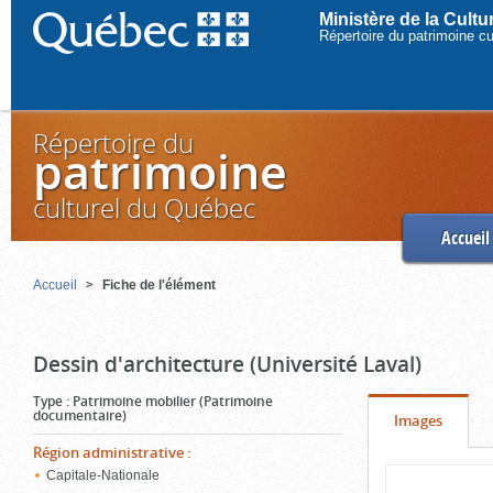
Ministère de la Cult
Répertoire du patrimoine c
Répertoire du
patrimoine
culturel du Québec
Accueil
Accueil
Fiche de l'élément
Dessin d'architecture (Université Laval)
Type
:
Patrimoine mobilier (Patrimoine
documentaire)
Onglet
(cliquer
Images
pour
Région administrative
:
Contenu
Capitale-Nationale
voir