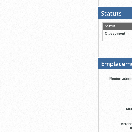
Statuts
(Boit
ouver
cliqu
pour
Statut
ferme
Classement
Emplacem
Region admin
Mun
Arron
m