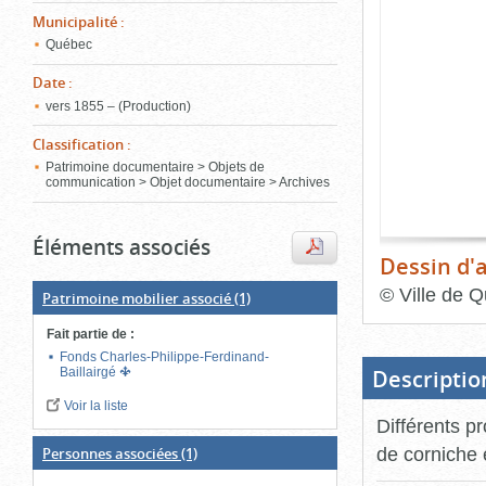
de
Municipalité
:
le
l'onglet
«
Québec
conten
Images
Date
:
»
vers 1855 – (Production)
Classification
:
Patrimoine documentaire > Objets de
communication > Objet documentaire > Archives
Éléments associés
Dessin d'a
©
Ville de Q
Patrimoine mobilier associé
(1)
Fin
Fait partie de
:
du
bloc
Fonds Charles-Philippe-Ferdinand-
d'onglets
Descriptio
Baillairgé
Voir la liste
Différents pr
de corniche 
Personnes associées
(1)