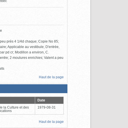
ébec
ie
A peu près 4 1/4d chaque; Copie No 85;
ire; Applicable au vestibule; D'entrée,
ar pd cr; Modillon a environ, C.
entre; 2 moulures enrichies; Valent a peu
its
Haut de la page
Date
de la Culture et des
1979-08-31
cations
Haut de la page