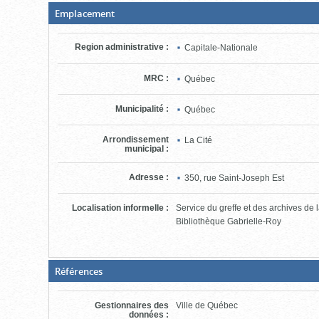
(Boite
Emplacement
fermée,
cliquer
pour
Region administrative
:
Capitale-Nationale
ouvrir)
MRC
:
Québec
Municipalité
:
Québec
Arrondissement
La Cité
municipal
:
Adresse
:
350, rue Saint-Joseph Est
Localisation informelle
:
Service du greffe et des archives de 
Bibliothèque Gabrielle-Roy
(Boite
Références
fermée,
cliquer
pour
Gestionnaires des
Ville de Québec
ouvrir)
données
: