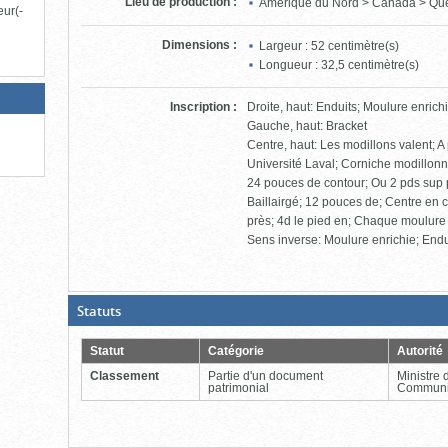
Lieu de production
:
Amérique du Nord > Canada > Qu
eur(-
Dimensions
:
Largeur : 52 centimètre(s)
Longueur : 32,5 centimètre(s)
Inscription
:
Droite, haut: Enduits; Moulure enrich
Gauche, haut: Bracket
Centre, haut: Les modillons valent; 
Université Laval; Corniche modillonna
24 pouces de contour; Ou 2 pds sup p
Baillairgé; 12 pouces de; Centre en c
près; 4d le pied en; Chaque moulure
Sens inverse: Moulure enrichie; Endu
(Boite
Statuts
ouverte,
cliquer
pour
Statut
Catégorie
Autorité
fermer)
Classement
Partie d'un document
Ministre 
patrimonial
Communi