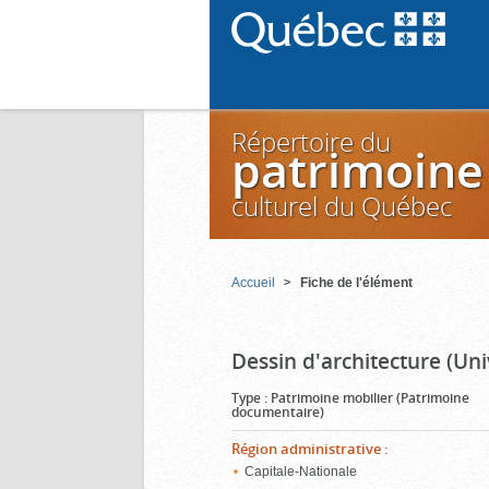
Répertoire du
patrimoine
culturel du Québec
Accueil
Fiche de l'élément
Dessin d'architecture (Uni
Type
:
Patrimoine mobilier (Patrimoine
documentaire)
Région administrative
:
Capitale-Nationale