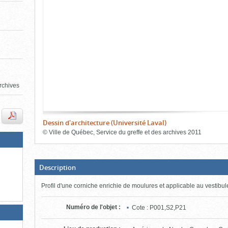
de
le
l'onglet
«
contenu)
Images
»
rchives
Dessin d'architecture (Université Laval)
©
Ville de Québec, Service du greffe et des archives
2011
Fin
du
bloc
d'onglets
(Boite
Description
ouverte,
cliquer
Profil d'une corniche enrichie de moulures et applicable au vestibul
pour
fermer)
Numéro de l'objet
:
Cote : P001,S2,P21