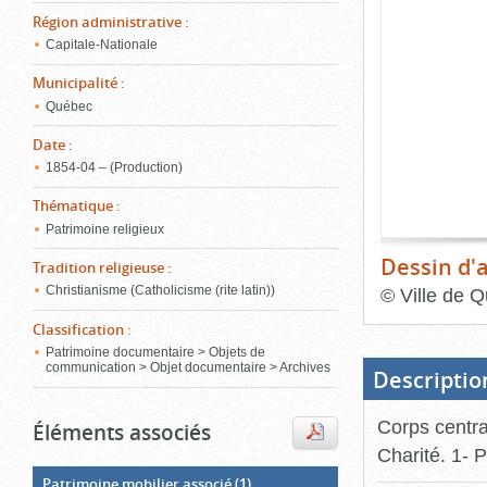
de
Région administrative
:
le
l'onglet
«
Capitale-Nationale
conten
Images
Municipalité
:
»
Québec
Date
:
1854‑04 – (Production)
Thématique
:
Patrimoine religieux
Dessin d'
Tradition religieuse
:
Christianisme (Catholicisme (rite latin))
©
Ville de Q
Classification
:
Fin
du
Patrimoine documentaire > Objets de
bloc
communication > Objet documentaire > Archives
d'onglets
Descriptio
Corps centra
Éléments associés
Charité. 1- 
Patrimoine mobilier associé
(1)