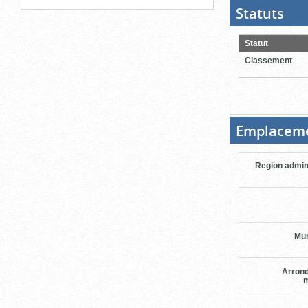
Statuts
(Boit
ouver
cliqu
pour
Statut
ferme
Classement
Emplacem
Region admin
Mun
Arron
m