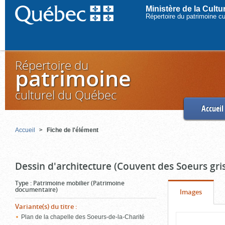
Ministère de la Cult
Répertoire du patrimoine c
Répertoire du
patrimoine
culturel du Québec
Accueil
Accueil
Fiche de l'élément
Dessin d'architecture (Couvent des Soeurs gri
Type
:
Patrimoine mobilier (Patrimoine
documentaire)
Onglet
(cliquer
Images
pour
Variante(s) du titre
:
Contenu
Plan de la chapelle des Soeurs-de-la-Charité
voir