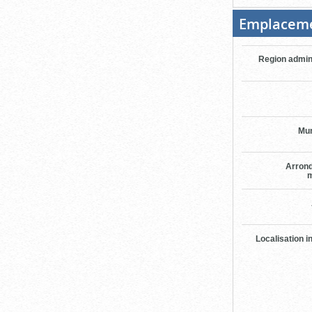
Emplacem
Region admin
Mun
Arron
m
Localisation i