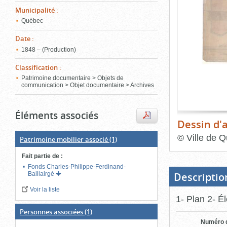
de
Municipalité
:
le
l'onglet
«
Québec
conten
Images
Date
:
»
1848 – (Production)
Classification
:
Patrimoine documentaire > Objets de
communication > Objet documentaire > Archives
Éléments associés
Dessin d'a
©
Ville de Q
Patrimoine mobilier associé
(1)
Fin
Fait partie de
:
du
bloc
Fonds Charles-Philippe-Ferdinand-
d'onglets
Descriptio
Baillairgé
Voir la liste
1- Plan 2- Él
Personnes associées
(1)
Numéro d