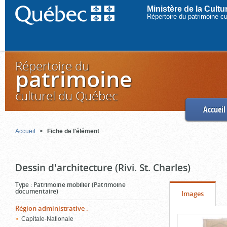
Ministère de la Cult
Répertoire du patrimoine c
Répertoire du
patrimoine
culturel du Québec
Accueil
Accueil
Fiche de l'élément
Dessin d'architecture (Rivi. St. Charles)
Type
:
Patrimoine mobilier (Patrimoine
documentaire)
Onglet
(cliquer
Images
pour
Région administrative
:
Contenu
Capitale-Nationale
voir