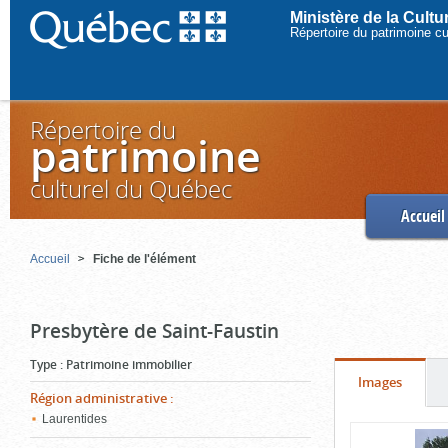
Ministère de la Cult
Répertoire du patrimoine c
Répertoire du
patrimoine
culturel du Québec
Accueil
Accueil
Fiche de l'élément
Presbytère de Saint-Faustin
Type
:
Patrimoine immobilier
Onglet
(cliquer
Images
Région administrative
:
pour
Laurentides
Contenu
voir