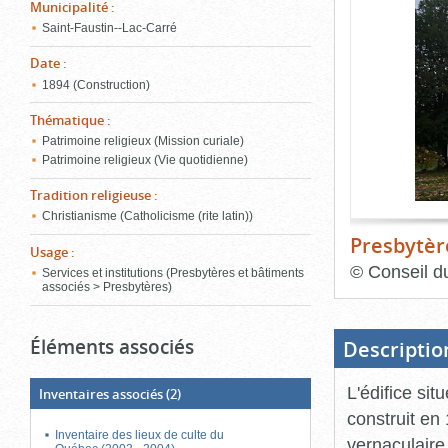
de
Municipalité
:
le
l'onglet
Saint-Faustin--Lac-Carré
«
conten
Images
Date
:
»
1894 (Construction)
Thématique
:
Patrimoine religieux (Mission curiale)
Patrimoine religieux (Vie quotidienne)
Tradition religieuse
:
Christianisme (Catholicisme (rite latin))
Presbytèr
Usage
:
©
Conseil d
Services et institutions (Presbytères et bâtiments
associés > Presbytères)
Fin
du
bloc
Éléments associés
d'onglets
Descriptio
L'édifice sit
Inventaires associés
(2)
construit en 
Inventaire des lieux de culte du
vernaculaire