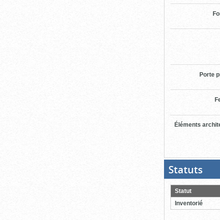
Fo
Porte p
F
Éléments archit
Statuts
(Boit
ouver
cliqu
pour
Statut
ferme
Inventorié