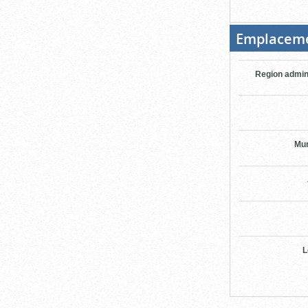
Emplacem
Region admin
Mun
L