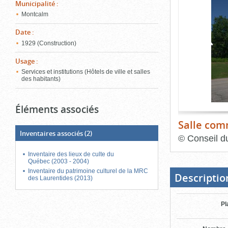
de
Municipalité
:
le
l'onglet
Montcalm
«
conten
Images
Date
:
»
1929 (Construction)
Usage
:
Services et institutions (Hôtels de ville et salles
des habitants)
Éléments associés
Salle co
Inventaires associés
(2)
©
Conseil d
Inventaire des lieux de culte du
Fin
du
Québec (2003 - 2004)
bloc
Inventaire du patrimoine culturel de la MRC
d'onglets
Descriptio
des Laurentides (2013)
Pl