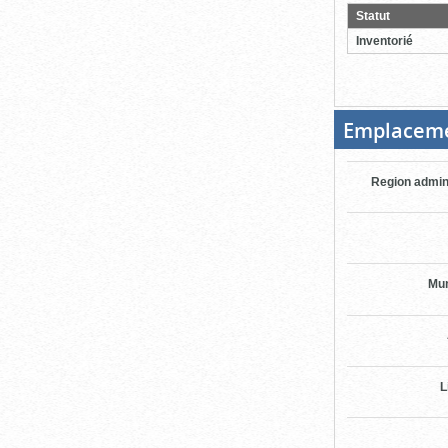
pour
Statut
ferme
Inventorié
Emplacem
Region admin
Mun
L