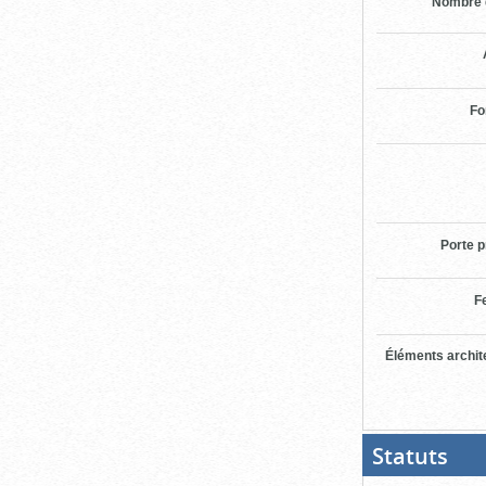
Nombre 
Fo
Porte p
F
Éléments archit
Statuts
(Boit
ouver
cliqu