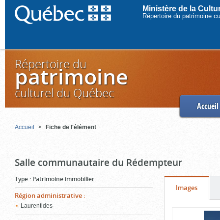
Ministère de la Cult
Répertoire du patrimoine c
Répertoire du
patrimoine
culturel du Québec
Accueil
Accueil
Fiche de l'élément
Salle communautaire du Rédempteur
Type
:
Patrimoine immobilier
Onglet
(cliquer
Images
Région administrative
:
pour
Laurentides
Contenu
voir