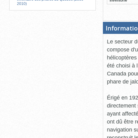
Inventorié
2010)
Informatio
Le secteur du
compose d'un
hélicoptères
été choisi à 
Canada pour 
phare de ja
Érigé en 192
directement 
ayant affect
ont dû être 
navigation s
reconstruit l