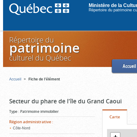
Ministère de la Cult
Répertoire du patrimoine c
Répertoire du
patrimoine
culturel du Québec
Accueil
Accueil
Fiche de l'élément
Secteur du phare de l'île du Grand Caoui
Type
:
Patrimoine immobilier
Onglet
(cliquer
Carte
Région administrative
:
pour
Côte-Nord
Contenu
voir