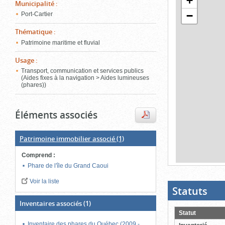
+
de
Municipalité
:
le
l'onglet
−
Port-Cartier
«
contenu)
Carte
Thématique
:
»
Patrimoine maritime et fluvial
Usage
:
Transport, communication et services publics
(Aides fixes à la navigation > Aides lumineuses
(phares))
Éléments associés
Patrimoine immobilier associé
(1)
Comprend
:
Phare de l'île du Grand Caoui
Fin
du
bloc
Voir la liste
d'onglets
Statuts
(Boit
ouver
cliqu
Inventaires associés
(1)
pour
Statut
ferme
Inventaire des phares du Québec (2009 -