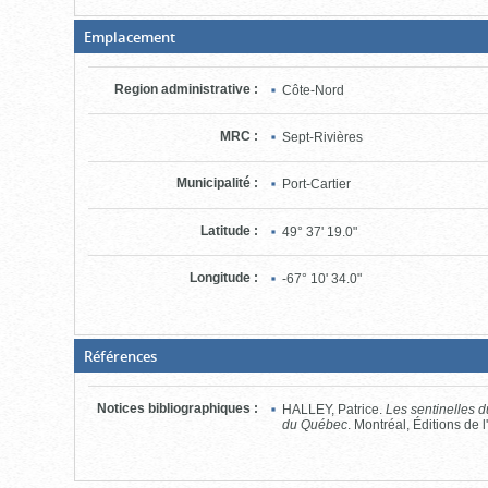
(Boite
Emplacement
fermée,
cliquer
pour
Region administrative
:
Côte-Nord
ouvrir)
MRC
:
Sept-Rivières
Municipalité
:
Port-Cartier
Latitude
:
49° 37' 19.0"
Longitude
:
-67° 10' 34.0"
(Boite
Références
fermée,
cliquer
pour
Notices bibliographiques
:
HALLEY, Patrice.
Les sentinelles d
ouvrir)
du Québec
. Montréal, Éditions de