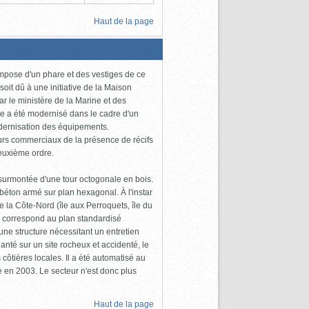
Haut de la page
compose d'un phare et des vestiges de ce
 soit dû à une initiative de la Maison
ar le ministère de la Marine et des
te a été modernisé dans le cadre d'un
dernisation des équipements.
teurs commerciaux de la présence de récifs
deuxième ordre.
 surmontée d'une tour octogonale en bois.
béton armé sur plan hexagonal. À l'instar
 la Côte-Nord (île aux Perroquets, île du
el correspond au plan standardisé
'une structure nécessitant un entretien
nté sur un site rocheux et accidenté, le
côtières locales. Il a été automatisé au
 en 2003. Le secteur n'est donc plus
Haut de la page