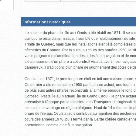
(Boite
Informations historiques
ouverte,
cliquer
Le secteur du phare de l'île aux Oeufs a été établi en 1871 : il se 
pour
fermer)
qui fut une piste d'atterrissage. Il semble que l'établissement du site
Trinité de Québec, mais que les installations aient été complétées p
pêcheries du Canada. Par la suite, au cours des années 1950, le si
vaste programme d'amélioration des aides à la navigation et de mo
L'établissement d'un phare à cet endroit visait à avertir les naviga
dangereux. Il s'agit donc d'un phare de jalonnement des côtes de 
Construit en 1871, le premier phare était en fait une maison-phare,
Ce dernier a été remplacé en 1955 par le phare actuel, une tour en 
de plusieurs autres phares reconstruits à la même époque le long de
Corossol, Petite île au Marteau, île du Grand Caoui), le phare actu
préconisé à l'époque par le ministère des Transports : il s'agissait d
minimal, un avantage en région éloignée. Haut de 14 mètres et impla
phare de l'île aux Oeufs a jadis contribué au maintien des pêcheries 
cours des années 1970, puis fermé par la Garde côtière canadienne
opérationnel comme aide à la navigation.