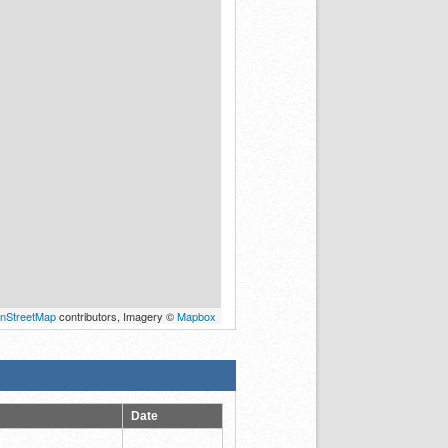
nStreetMap
contributors, Imagery ©
Mapbox
Date