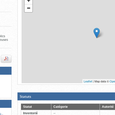
+
de
le
l'onglet
−
«
contenu)
Carte
»
lics
neuses
Leaflet
| Map data ©
Ope
Fin
du
bloc
d'onglets
(Boite
Statuts
ouverte,
cliquer
pour
Statut
Catégorie
Autorité
fermer)
Inventorié
--
9 -