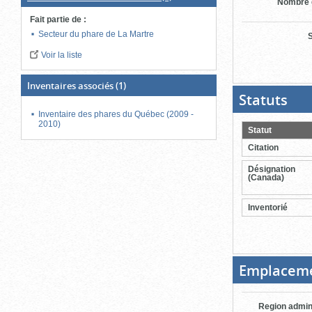
Nombre 
Fait partie de
:
Secteur du phare de La Martre
S
Voir la liste
Inventaires associés
(1)
Statuts
(Boit
ouver
Inventaire des phares du Québec (2009 -
cliqu
2010)
pour
Statut
ferme
Citation
Désignation
(Canada)
Inventorié
Emplacem
Region admin