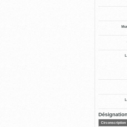
Mun
L
L
Désignation
Circonscription 