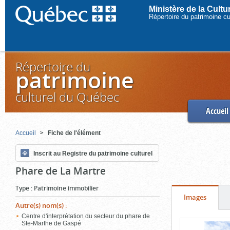
Ministère de la Cult
Répertoire du patrimoine c
Répertoire du
patrimoine
culturel du Québec
Accueil
Accueil
Fiche de l'élément
Inscrit au Registre du patrimoine culturel
Phare de La Martre
Type
:
Patrimoine immobilier
Onglet
(cliquer
Images
Autre(s) nom(s)
:
pour
Centre d'interprétation du secteur du phare de
Contenu
Ste-Marthe de Gaspé
voir