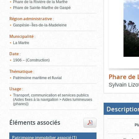
de
Phare de la Rivière de la Marthe
le
l'onglet
Phare de Sainte-Marthe de Gaspé
«
conten
Région administrative
:
Images
Gaspésie--Îles-de-la-Madeleine
»
Municipalité
:
La Martre
Date
:
1906 – (Construction)
Thématique
:
Phare de 
Patrimoine maritime et fluvial
Sylvain Lizo
Usage
:
Fin
Transport, communication et services publics
du
(Aides fixes à la navigation > Aides lumineuses
bloc
(phares))
d'onglets
Descriptio
Éléments associés
Pl
Patrimoine immobilier associé
(1)