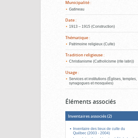
Municipalité
:
Gatineau
Date
:
1913 – 1915 (Construction)
Thématique
:
Patrimoine religieux (Culte)
Tradition religieuse
:
Christianisme (Catholicisme (rite latin))
Usage
:
Services et institutions (Églises, temples,
synagogues et mosquées)
Éléments associés
Inventaires associés
(2)
Inventaire des lieux de culte du
Québec (2003 - 2004)