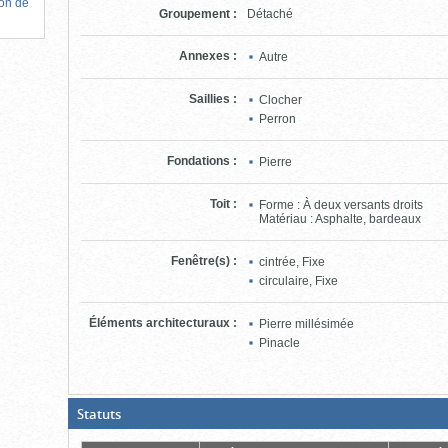
ion de
Groupement
:
Détaché
Annexes
:
Autre
Saillies
:
Clocher
Perron
Fondations
:
Pierre
Toit
:
Forme : À deux versants droits
Matériau : Asphalte, bardeaux
Fenêtre(s)
:
cintrée, Fixe
circulaire, Fixe
Éléments architecturaux
:
Pierre millésimée
Pinacle
(Boite
Statuts
ouverte,
cliquer