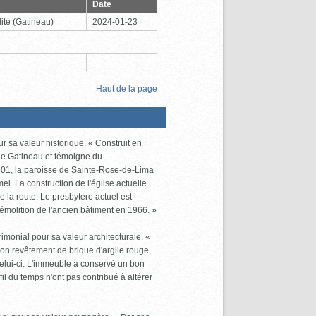
Date
ité
(Gatineau)
2024-01-23
Haut de la page
r sa valeur historique. « Construit en
 de Gatineau et témoigne du
901, la paroisse de Sainte-Rose-de-Lima
 La construction de l'église actuelle
e la route. Le presbytère actuel est
émolition de l'ancien bâtiment en 1966. »
monial pour sa valeur architecturale. «
on revêtement de brique d'argile rouge,
 celui-ci. L'immeuble a conservé un bon
fil du temps n'ont pas contribué à altérer