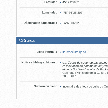
Latitude
:
45° 29' 56.7"
Longitude
:
-75° 36' 28.303"
Désignation cadastrale
:
Lot
6 306 929
(Boite
Références
fermée,
cliquer
pour
Liens Internet
:
lieuxdeculte.qc.ca
ouvrir)
Notices bibliographiques
:
s.a.
Coups de coeur du patrimoine g
l'Association du patrimoine d'Aylme
et de la Société d'histoire de Buc
Gatineau / Ministère de la Cultur
2006. 40 p.
Numéro du bien
:
Inventaire des lieux de culte du 