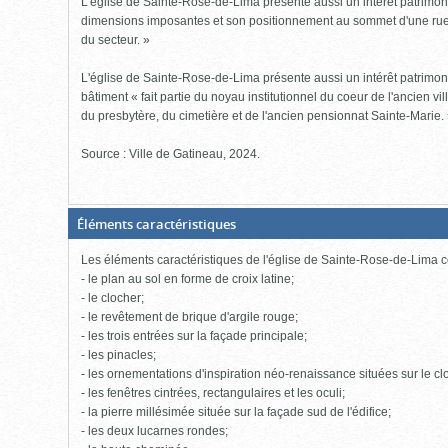
L'église de Sainte-Rose-de-Lima présente aussi un intérêt patrimon
dimensions imposantes et son positionnement au sommet d'une rue e
du secteur. »
L'église de Sainte-Rose-de-Lima présente aussi un intérêt patrimoni
bâtiment « fait partie du noyau institutionnel du coeur de l'ancien vi
du presbytère, du cimetière et de l'ancien pensionnat Sainte-Marie.
Source : Ville de Gatineau, 2024.
(Boite
Éléments caractéristiques
fermée,
cliquer
Les éléments caractéristiques de l'église de Sainte-Rose-de-Lima
pour
ouvrir)
- le plan au sol en forme de croix latine;
- le clocher;
- le revêtement de brique d'argile rouge;
- les trois entrées sur la façade principale;
- les pinacles;
- les ornementations d'inspiration néo-renaissance situées sur le clo
- les fenêtres cintrées, rectangulaires et les oculi;
- la pierre millésimée située sur la façade sud de l'édifice;
- les deux lucarnes rondes;