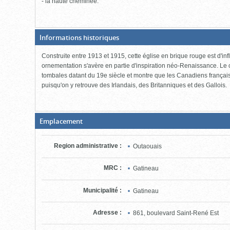
- la haute cheminée.
(Boite
Informations historiques
fermée,
cliquer
Construite entre 1913 et 1915, cette église en brique rouge est d'i
pour
ouvrir)
ornementation s'avère en partie d'inspiration néo-Renaissance. Le 
tombales datant du 19e siècle et montre que les Canadiens français 
puisqu'on y retrouve des Irlandais, des Britanniques et des Gallois.
(Boite
Emplacement
fermée,
cliquer
pour
Region administrative
:
Outaouais
ouvrir)
MRC
:
Gatineau
Municipalité
:
Gatineau
Adresse
:
861, boulevard Saint-René Est