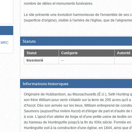
nombre de stèles et monuments funéraires.
Le site présente une évolution harmonieuse de l'ensemble de ses c
(superficie d'origine), visible à l'arrière de l'église, que de l'aligne
(Boite
Statuts
la MRC
ouverte,
cliquer
pour
Statut
Catégorie
Autorité
fermer)
Inventorié
--
(Boite
Informations historiques
fermée,
cliquer
Originaire de Hubbardson, au Massachusetts (É.U.), Seth Hunting q
pour
ouvrir)
son frère William pour venir s'établir sur la terre de 200 acres qu'i
d'Ascot. Dès son arrivée sur les lieux, William entreprend de constru
Saumons (aujourd'hui rivière Ascot) et d'ériger de part et d'autre de 
à scie. L'ajout d'un atelier de forge et d'une petite usine de textile 
du hameau de Huntingville jusqu'à la fin du XIXe siècle. Formée en 
Huntingville voit à la construction d'une église, en 1844, ainsi que d