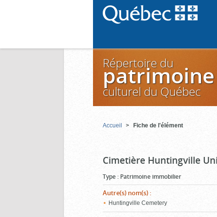
Répertoire du
patrimoine
culturel du Québec
Accueil
Fiche de l'élément
Cimetière Huntingville Uni
Type
:
Patrimoine immobilier
Autre(s) nom(s)
:
Huntingville Cemetery