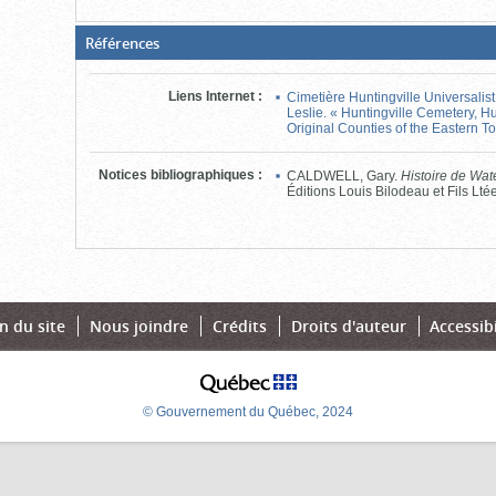
(Boite
Références
fermée,
cliquer
pour
Liens Internet
:
Cimetière Huntingville Universali
ouvrir)
Leslie. « Huntingville Cemetery, H
Original Counties of the Eastern 
Notices bibliographiques
:
CALDWELL, Gary.
Histoire de Wate
Éditions Louis Bilodeau et Fils Lté
n du site
Nous joindre
Crédits
Droits d'auteur
Accessibi
© Gouvernement du Québec, 2024