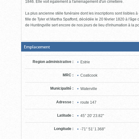
1846. Elle voit également à l'aménagement d'un cimetière.
La plus ancienne stèle funéraire dont les inscriptions sont lisibles à
fille de Tyler et Martha Spafford, décédée le 20 février 1820 à l'âge 
de Huntingville sert encore de nos jours de lieu d'inhumation à la po
(Boite
Emplacement
fermée,
cliquer
pour
Region administrative
:
Estrie
ouvrir)
MRC
:
Coaticook
Municipalité
:
Waterville
Adresse
:
route 147
Latitude
:
45° 20' 23.82"
Longitude
:
-71° 51' 1.368"