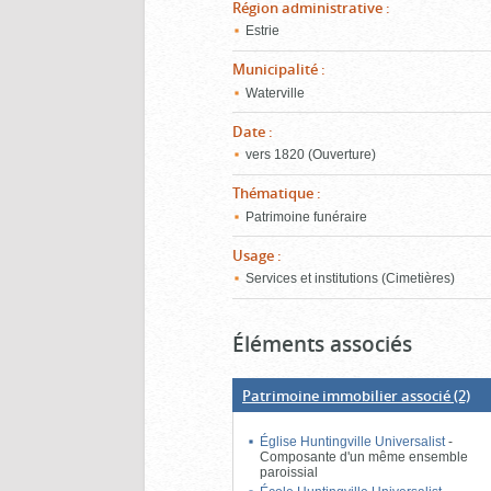
Région administrative
:
Estrie
Municipalité
:
Waterville
Date
:
vers 1820 (Ouverture)
Thématique
:
Patrimoine funéraire
Usage
:
Services et institutions (Cimetières)
Éléments associés
Patrimoine immobilier associé
(2)
Église Huntingville Universalist
-
Composante d'un même ensemble
paroissial