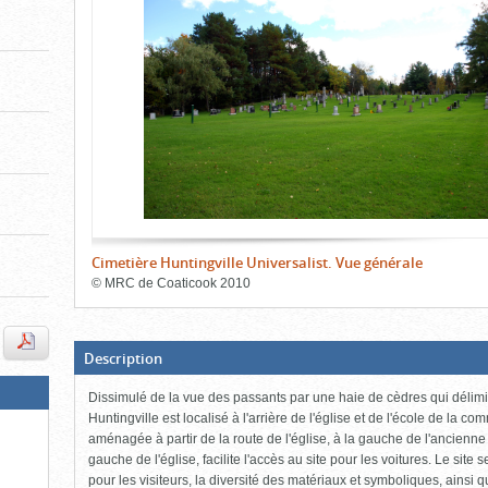
de
le
le
l'onglet
«
contenu)
contenu)
Images
»
Cimetière Huntingville Universalist. Vue générale
©
MRC de Coaticook
2010
Fin
du
bloc
d'onglets
(Boite
Description
ouverte,
cliquer
Dissimulé de la vue des passants par une haie de cèdres qui délimite
pour
fermer)
Huntingville est localisé à l'arrière de l'église et de l'école de la 
aménagée à partir de la route de l'église, à la gauche de l'ancienne 
gauche de l'église, facilite l'accès au site pour les voitures. Le site 
pour les visiteurs, la diversité des matériaux et symboliques, ainsi q