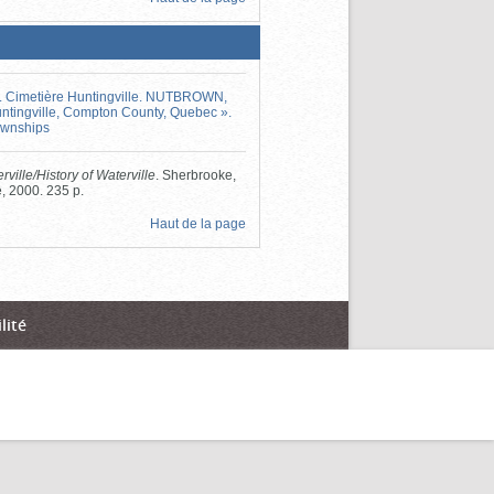
st. Cimetière Huntingville. NUTBROWN,
untingville, Compton County, Quebec ».
Townships
rville/History of Waterville
. Sherbrooke,
e, 2000. 235 p.
Haut de la page
lité