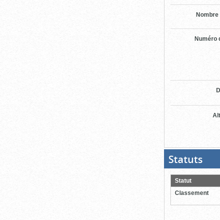
Nombre 
Numéro d
D
Al
Statuts
(Boit
ouver
cliqu
pour
Statut
ferme
Classement