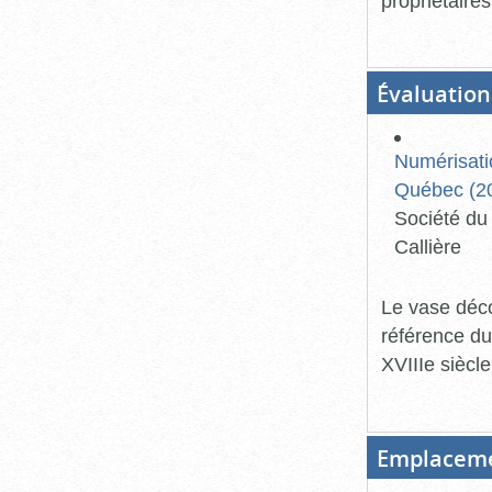
propriétaires
Évaluation
Numérisati
Québec (20
Société du 
Callière
Le vase déco
référence du
XVIIIe siècl
Emplacem