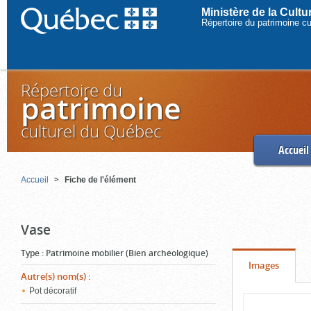
Ministère de la Cult
Répertoire du patrimoine c
Répertoire du
patrimoine
culturel du Québec
Accueil
Accueil
Fiche de l'élément
Vase
Type
:
Patrimoine mobilier (Bien archéologique)
Onglet
(cliquer
Images
Autre(s) nom(s)
:
pour
Pot décoratif
Contenu
voir