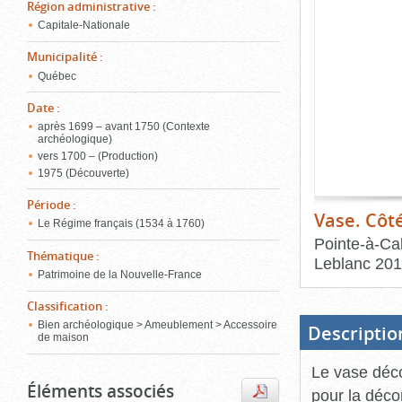
de
Région administrative
:
le
l'onglet
Capitale-Nationale
«
conten
Images
Municipalité
:
»
Québec
Date
:
après 1699 – avant 1750 (Contexte
archéologique)
vers 1700 – (Production)
1975 (Découverte)
Période
:
Vase. Côt
Le Régime français (1534 à 1760)
Pointe-à-Cal
Thématique
:
Leblanc
201
Patrimoine de la Nouvelle-France
Fin
du
Classification
:
bloc
d'onglets
Bien archéologique > Ameublement > Accessoire
Descriptio
de maison
Le vase déco
Éléments associés
pour la décor