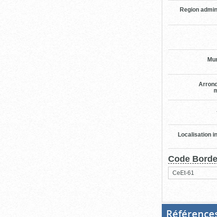
Region admin
Mun
Arron
m
Localisation i
Code Bord
CeEt-61
Référence