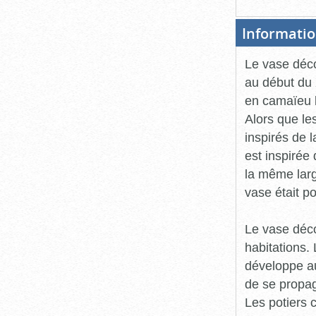
Informatio
Le vase déco
au début du X
en camaïeu b
Alors que le
inspirés de l
est inspirée
la même larg
vase était po
Le vase décor
habitations.
développe au
de se propag
Les potiers 