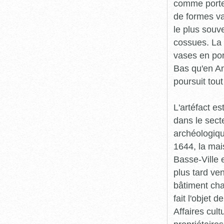
comme porte-
de formes va
le plus souv
cossues. La 
vases en por
Bas qu'en An
poursuit tout
L'artéfact es
dans le sect
archéologiqu
1644, la mais
Basse-Ville 
plus tard v
bâtiment cha
fait l'objet 
Affaires cult