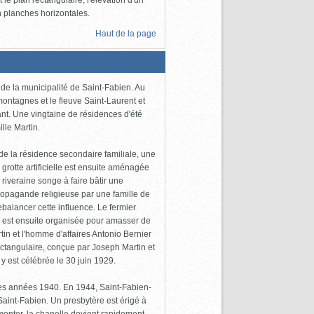
en planches horizontales.
Haut de la page
 de la municipalité de Saint-Fabien. Au
montagnes et le fleuve Saint-Laurent et
ant. Une vingtaine de résidences d'été
ille Martin.
 de la résidence secondaire familiale, une
grotte artificielle est ensuite aménagée
iveraine songe à faire bâtir une
propagande religieuse par une famille de
trebalancer cette influence. Le fermier
on est ensuite organisée pour amasser de
tin et l'homme d'affaires Antonio Bernier
ectangulaire, conçue par Joseph Martin et
y est célébrée le 30 juin 1929.
les années 1940. En 1944, Saint-Fabien-
Saint-Fabien. Un presbytère est érigé à