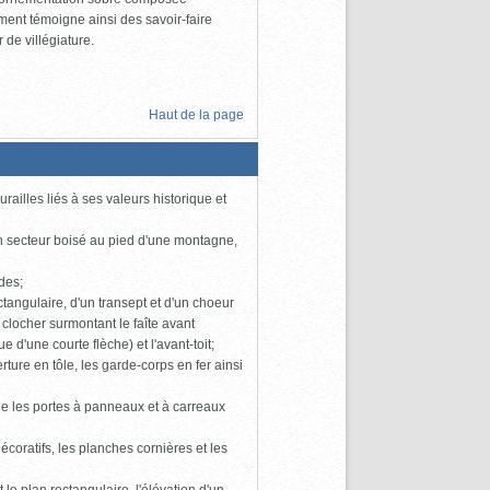
ent témoigne ainsi des savoir-faire
 de villégiature.
Haut de la page
illes liés à ses valeurs historique et
un secteur boisé au pied d'une montagne,
des;
tangulaire, d'un transept et d'un choeur
e clocher surmontant le faîte avant
d'une courte flèche) et l'avant-toit;
ture en tôle, les garde-corps en fer ainsi
que les portes à panneaux et à carreaux
écoratifs, les planches cornières et les
 le plan rectangulaire, l'élévation d'un