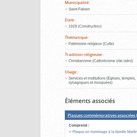
Municipalité
:
Saint-Fabien
Date
:
1928 (Construction)
Thématique
:
Patrimoine religieux (Culte)
Tradition religieuse
:
Christianisme (Catholicisme (rite latin))
Usage
:
Services et institutions (Églises, temples,
synagogues et mosquées)
Éléments associés
Plaques commémoratives associées
(
Comprend
:
Plaque en hommage à la famille Marti