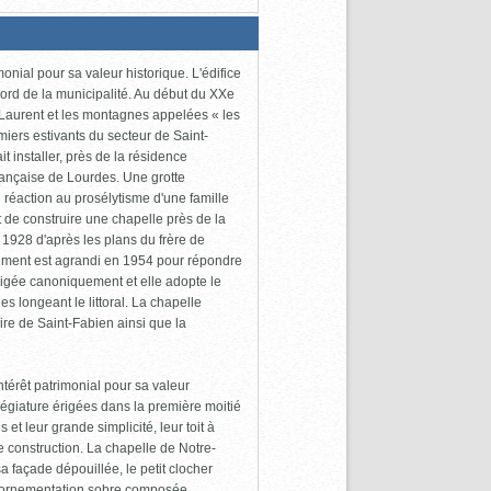
nial pour sa valeur historique. L'édifice
nord de la municipalité. Au début du XXe
t-Laurent et les montagnes appelées « les
miers estivants du secteur de Saint-
 installer, près de la résidence
française de Lourdes. Une grotte
n réaction au prosélytisme d'une famille
t de construire une chapelle près de la
 1928 d'après les plans du frère de
timent est agrandi en 1954 pour répondre
rigée canoniquement et elle adopte le
 longeant le littoral. La chapelle
ire de Saint-Fabien ainsi que la
érêt patrimonial pour sa valeur
llégiature érigées dans la première moitié
et leur grande simplicité, leur toit à
 construction. La chapelle de Notre-
façade dépouillée, le petit clocher
 l'ornementation sobre composée