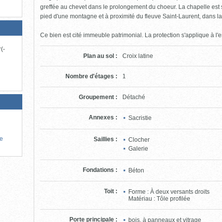
greffée au chevet dans le prolongement du choeur. La chapelle est si
pied d'une montagne et à proximité du fleuve Saint-Laurent, dans la
Ce bien est cité immeuble patrimonial. La protection s'applique à l'
(-
Plan au sol
:
Croix latine
Nombre d'étages
:
1
Groupement
:
Détaché
Annexes
:
Sacristie
de
Saillies
:
Clocher
Galerie
Fondations
:
Béton
Toit
:
Forme : À deux versants droits
Matériau : Tôle profilée
Porte principale
:
bois, à panneaux et vitrage