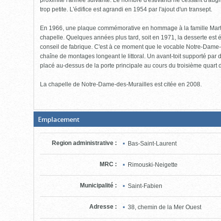
proximité l'année suivante. Le nombre d'estivants ne cessant d'aug
trop petite. L'édifice est agrandi en 1954 par l'ajout d'un transept.
En 1966, une plaque commémorative en hommage à la famille Marti
chapelle. Quelques années plus tard, soit en 1971, la desserte est
conseil de fabrique. C'est à ce moment que le vocable Notre-Dame-d
chaîne de montages longeant le littoral. Un avant-toit supporté pa
placé au-dessus de la porte principale au cours du troisième quart 
La chapelle de Notre-Dame-des-Murailles est citée en 2008.
(Boite
Emplacement
fermée,
cliquer
pour
Region administrative
:
Bas-Saint-Laurent
ouvrir)
MRC
:
Rimouski-Neigette
Municipalité
:
Saint-Fabien
Adresse
:
38, chemin de la Mer Ouest