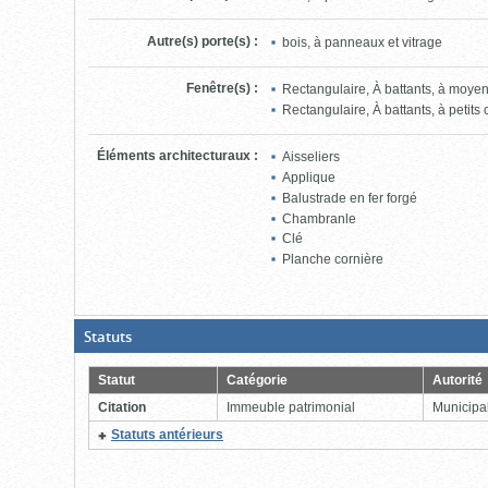
Autre(s) porte(s)
:
bois, à panneaux et vitrage
Fenêtre(s)
:
Rectangulaire, À battants, à moye
Rectangulaire, À battants, à petits
Éléments architecturaux
:
Aisseliers
Applique
Balustrade en fer forgé
Chambranle
Clé
Planche cornière
(Boite
Statuts
ouverte,
cliquer
pour
Statut
Catégorie
Autorité
fermer)
Citation
Immeuble patrimonial
Municipal
(Cliquer
Statuts antérieurs
pour
plus
d'information)