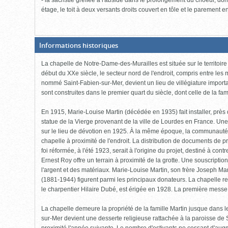
étage, le toit à deux versants droits couvert en tôle et le parement 
(Boite
Informations historiques
fermée,
cliquer
La chapelle de Notre-Dame-des-Murailles est située sur le territoire
pour
ouvrir)
début du XXe siècle, le secteur nord de l'endroit, compris entre les 
nommé Saint-Fabien-sur-Mer, devient un lieu de villégiature import
sont construites dans le premier quart du siècle, dont celle de la fam
En 1915, Marie-Louise Martin (décédée en 1935) fait installer, près
statue de la Vierge provenant de la ville de Lourdes en France. Une 
sur le lieu de dévotion en 1925. À la même époque, la communauté r
chapelle à proximité de l'endroit. La distribution de documents de 
foi réformée, à l'été 1923, serait à l'origine du projet, destiné à con
Ernest Roy offre un terrain à proximité de la grotte. Une souscripti
l'argent et des matériaux. Marie-Louise Martin, son frère Joseph Mar
(1881-1944) figurent parmi les principaux donateurs. La chapelle r
le charpentier Hilaire Dubé, est érigée en 1928. La première messe 
La chapelle demeure la propriété de la famille Martin jusque dans 
sur-Mer devient une desserte religieuse rattachée à la paroisse de 