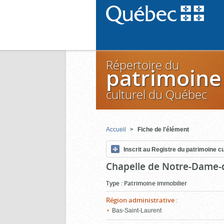
Répertoire du
patrimoine
culturel du Québec
Accueil
Fiche de l'élément
Inscrit au Registre du patrimoine cu
Chapelle de Notre-Dame-d
Type
:
Patrimoine immobilier
Région administrative
:
Bas-Saint-Laurent