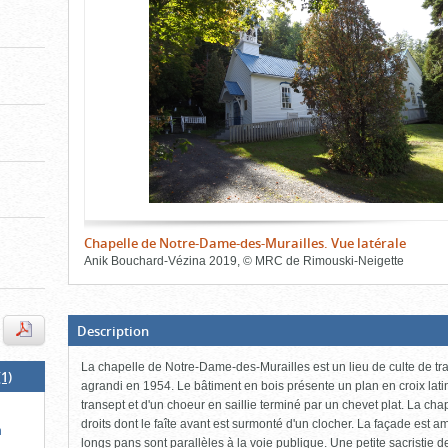
de
le
le
l'onglet
«
contenu)
contenu)
Images
»
Chapelle de Notre-Dame-des-Murailles. Vue latérale
Anik Bouchard-Vézina
2019
,
©
MRC de Rimouski-Neigette
Fin
du
bloc
d'onglets
(Boite
Description
ouverte,
cliquer
La chapelle de Notre-Dame-des-Murailles est un lieu de culte de tra
pour
1)
fermer)
agrandi en 1954. Le bâtiment en bois présente un plan en croix lat
transept et d'un choeur en saillie terminé par un chevet plat. La chap
droits dont le faîte avant est surmonté d'un clocher. La façade est 
n
longs pans sont parallèles à la voie publique. Une petite sacristie d