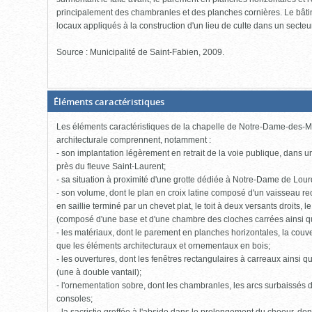
principalement des chambranles et des planches cornières. Le bâtim
locaux appliqués à la construction d'un lieu de culte dans un secteur
Source : Municipalité de Saint-Fabien, 2009.
(Boite
Éléments caractéristiques
fermée,
cliquer
Les éléments caractéristiques de la chapelle de Notre-Dame-des-Mura
pour
ouvrir)
architecturale comprennent, notamment :
- son implantation légèrement en retrait de la voie publique, dans 
près du fleuve Saint-Laurent;
- sa situation à proximité d'une grotte dédiée à Notre-Dame de Lour
- son volume, dont le plan en croix latine composé d'un vaisseau rec
en saillie terminé par un chevet plat, le toit à deux versants droits, l
(composé d'une base et d'une chambre des cloches carrées ainsi que 
- les matériaux, dont le parement en planches horizontales, la couver
que les éléments architecturaux et ornementaux en bois;
- les ouvertures, dont les fenêtres rectangulaires à carreaux ainsi 
(une à double vantail);
- l'ornementation sobre, dont les chambranles, les arcs surbaissés d
consoles;
- la sacristie greffée à l'abside dans le prolongement du choeur, dont