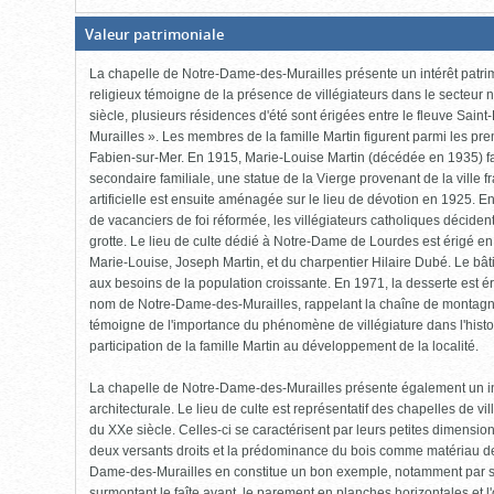
(Boite
Valeur patrimoniale
fermée,
cliquer
La chapelle de Notre-Dame-des-Murailles présente un intérêt patrimo
pour
ouvrir)
religieux témoigne de la présence de villégiateurs dans le secteur 
siècle, plusieurs résidences d'été sont érigées entre le fleuve Sain
Murailles ». Les membres de la famille Martin figurent parmi les pre
Fabien-sur-Mer. En 1915, Marie-Louise Martin (décédée en 1935) fait
secondaire familiale, une statue de la Vierge provenant de la ville 
artificielle est ensuite aménagée sur le lieu de dévotion en 1925. E
de vacanciers de foi réformée, les villégiateurs catholiques déciden
grotte. Le lieu de culte dédié à Notre-Dame de Lourdes est érigé en
Marie-Louise, Joseph Martin, et du charpentier Hilaire Dubé. Le bâ
aux besoins de la population croissante. En 1971, la desserte est é
nom de Notre-Dame-des-Murailles, rappelant la chaîne de montagnes
témoigne de l'importance du phénomène de villégiature dans l'histo
participation de la famille Martin au développement de la localité.
La chapelle de Notre-Dame-des-Murailles présente également un int
architecturale. Le lieu de culte est représentatif des chapelles de vi
du XXe siècle. Celles-ci se caractérisent par leurs petites dimensions 
deux versants droits et la prédominance du bois comme matériau de
Dame-des-Murailles en constitue un bon exemple, notamment par sa 
surmontant le faîte avant, le parement en planches horizontales et