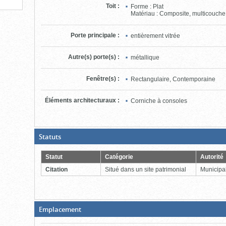
Toit
:
Forme : Plat
Matériau : Composite, multicouche
Porte principale
:
entièrement vitrée
Autre(s) porte(s)
:
métallique
Fenêtre(s)
:
Rectangulaire, Contemporaine
Éléments architecturaux
:
Corniche à consoles
(Boite
Statuts
ouverte,
cliquer
pour
Statut
Catégorie
Autorité
fermer)
Citation
Situé dans un site patrimonial
Municipal
(Boite
Emplacement
fermée,
cliquer