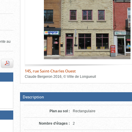
de
le
le
l'onglet
«
contenu)
contenu)
Images
»
ente au
145, rue Saint-Charles Ouest
Claude Bergeron
2016
,
©
Ville de Longueuil
Fin
du
bloc
d'onglets
(Boite
Description
ouverte,
cliquer
pour
Plan au sol
:
Rectangulaire
fermer)
Nombre d'étages
:
2