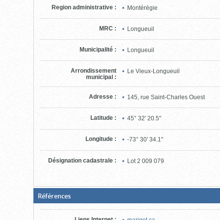
pour
Region administrative
:
Montérégie
ouvrir)
MRC
:
Longueuil
Municipalité
:
Longueuil
Arrondissement
Le Vieux-Longueuil
municipal
:
Adresse
:
145, rue Saint-Charles Ouest
Latitude
:
45° 32' 20.5"
Longitude
:
-73° 30' 34.1"
Désignation cadastrale
:
Lot
2 009 079
(Boite
Références
fermée,
cliquer
pour
Liens Internet
:
marigot.ca