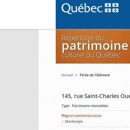
Répertoire du
patrimoine
culturel du Québec
Accueil
Fiche de l'élément
145, rue Saint-Charles Ou
Type
:
Patrimoine immobilier
Région administrative
:
Montérégie