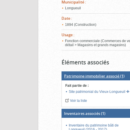
Municipalité
:
Longueuil
Date
:
1894 (Construction)
Usage
:
Fonction commerciale (Commerces de v
détail > Magasins et grands magasins)
Éléments associés
Patrimoine immobilier associé
(1)
Fait partie de
:
Site patrimonial du Vieux-Longueuil
Voir la liste
Inventaires associés
(1)
Inventaire du patrimoine bâti de
Longueuil (2016 - 2017)