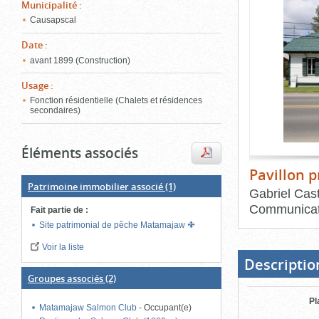
de
Municipalité
:
le
l'onglet
Causapscal
«
conten
Images
Date
:
»
avant 1899 (Construction)
Usage
:
Fonction résidentielle (Chalets et résidences
secondaires)
Éléments associés
Pavillon p
Patrimoine immobilier associé
(1)
Gabriel Cast
Communicat
Fait partie de
:
Site patrimonial de pêche Matamajaw
Fin
du
Voir la liste
bloc
d'onglets
Descriptio
Groupes associés
(2)
Pl
Matamajaw Salmon Club
-
Occupant(e)