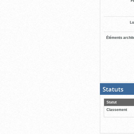
F
Lu
Éléments archit
Statuts
(Boit
ouver
cliqu
pour
Statut
ferme
Classement