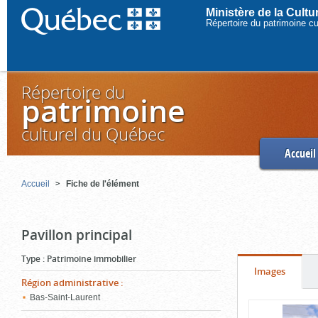
Ministère de la Cult
Répertoire du patrimoine c
Répertoire du
patrimoine
culturel du Québec
Accueil
Accueil
Fiche de l'élément
Pavillon principal
Type
:
Patrimoine immobilier
Onglet
(cliquer
Images
Région administrative
:
pour
Bas-Saint-Laurent
Contenu
voir