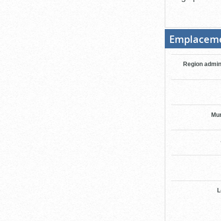
Emplacem
Region admin
Mun
L