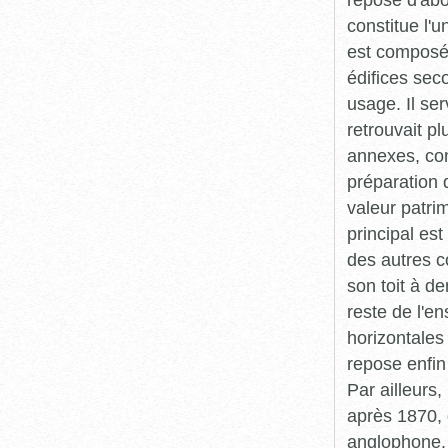
constitue l'
est composé 
édifices sec
usage. Il se
retrouvait p
annexes, con
préparation 
valeur patri
principal es
des autres c
son toit à d
reste de l'e
horizontales 
repose enfin 
Par ailleurs,
après 1870, 
anglophone.