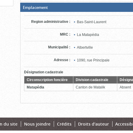
(Boite
Emplacement
ouverte,
cliquer
pour
Region administrative
:
Bas-Saint-Laurent
fermer)
MRC
:
La Matapédia
Municipalité
:
Albertville
Adresse
:
1090, rue Principale
Désignation cadastrale
Circonscription foncière
Division cadastrale
Désigna
Matapédia
Canton de Matalik
Absent
n du site
Nous joindre
Crédits
Droits d'auteur
Accessibi