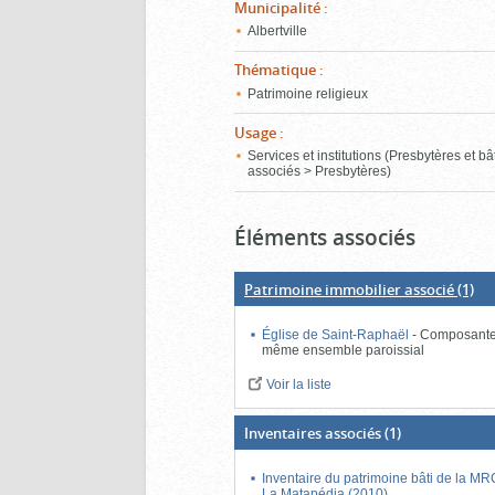
Municipalité
:
Albertville
Thématique
:
Patrimoine religieux
Usage
:
Services et institutions (Presbytères et b
associés > Presbytères)
Éléments associés
Patrimoine immobilier associé
(1)
Église de Saint-Raphaël
-
Composante
même ensemble paroissial
Voir la liste
Inventaires associés
(1)
Inventaire du patrimoine bâti de la M
La Matapédia (2010)