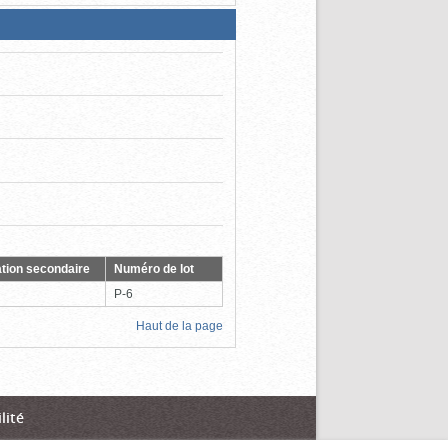
tion secondaire
Numéro de lot
P-6
Haut de la page
lité