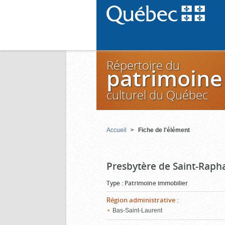
Répertoire du
patrimoine
culturel du Québec
Accueil
Fiche de l'élément
Presbytère de Saint-Raph
Type
:
Patrimoine immobilier
Région administrative
:
Bas-Saint-Laurent