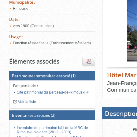
de
Municipalité
:
le
l'onglet
Rimouski
«
conten
Images
Date
:
»
vers 1900 (Construction)
Usage
:
Fonction résidentielle (Établissement hôteliers)
Éléments associés
Hôtel Mar
Patrimoine immobilier associé
(1)
Jean-Franço
Fait partie de
:
Communicat
Site patrimonial du Berceau-de-Rimouski
Fin
Voir la liste
du
bloc
d'onglets
Descriptio
Inventaires associés
(2)
Inventaire du patrimoine bâti de la MRC de
Pl
Rimouski-Neigette (2012 - 2013)