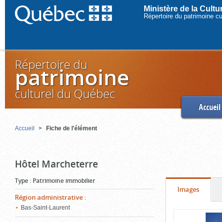
Ministère de la Cult
Répertoire du patrimoine c
Répertoire du
patrimoine
culturel du Québec
Accueil
Accueil
Fiche de l'élément
Hôtel Marcheterre
Type
:
Patrimoine immobilier
Onglet
(cliquer
Images
Région administrative
:
pour
Bas-Saint-Laurent
Contenu
voir