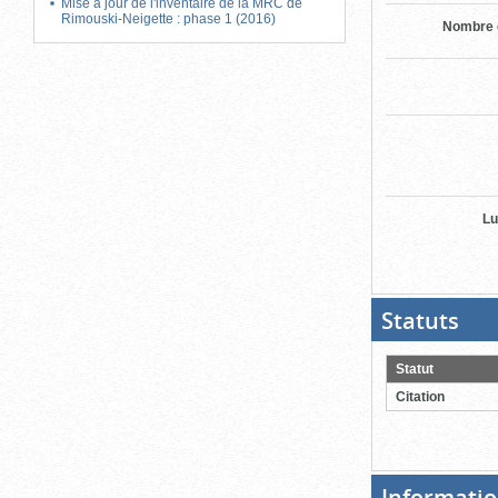
Mise à jour de l'inventaire de la MRC de
Rimouski-Neigette : phase 1 (2016)
Nombre 
Lu
Statuts
(Boit
ouver
cliqu
pour
Statut
ferme
Citation
Informatio