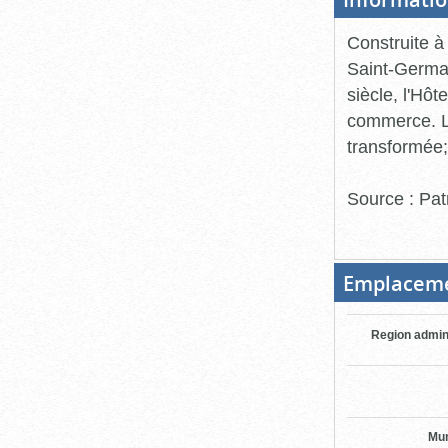
Construite à 
Saint-Germai
siècle, l'Hô
commerce. L
transformée; 
Source : Pat
Emplacem
Region admin
Mun