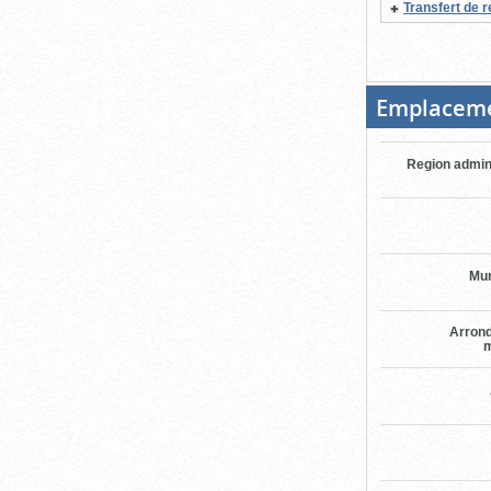
Transfert de r
Emplacem
Region admin
Mun
Arron
m