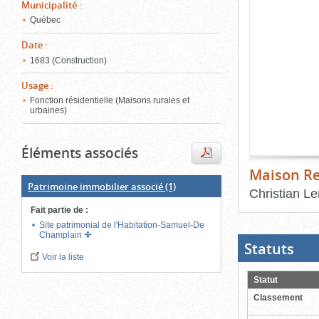
de
Municipalité
:
le
l'onglet
Québec
«
conten
Images
Date
:
»
1683 (Construction)
Usage
:
Fonction résidentielle (Maisons rurales et
urbaines)
Éléments associés
Maison R
Patrimoine immobilier associé
(1)
Christian L
Fait partie de
:
Fin
du
Site patrimonial de l'Habitation-Samuel-De
bloc
Champlain
d'onglets
Statuts
(Boit
ouver
Voir la liste
cliqu
pour
Statut
ferme
Classement