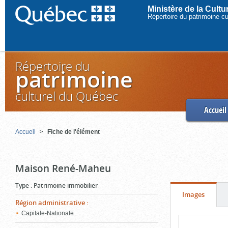
Ministère de la Cult
Répertoire du patrimoine c
Répertoire du
patrimoine
culturel du Québec
Accueil
Accueil
Fiche de l'élément
Maison René-Maheu
Type
:
Patrimoine immobilier
Onglet
(cliquer
Images
Région administrative
:
pour
Capitale-Nationale
Contenu
voir