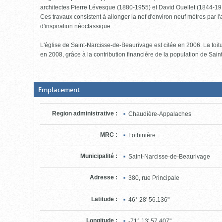
architectes Pierre Lévesque (1880-1955) et David Ouellet (1844-191
Ces travaux consistent à allonger la nef d'environ neuf mètres par l'
d'inspiration néoclassique.
L'église de Saint-Narcisse-de-Beaurivage est citée en 2006. La toitu
en 2008, grâce à la contribution financière de la population de Sain
(Boite
Emplacement
fermée,
cliquer
pour
Region administrative
:
Chaudière-Appalaches
ouvrir)
MRC
:
Lotbinière
Municipalité
:
Saint-Narcisse-de-Beaurivage
Adresse
:
380, rue Principale
Latitude
:
46° 28' 56.136"
Longitude
:
-71° 13' 57.407"