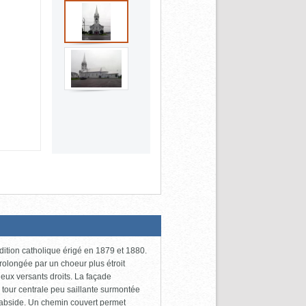
dition catholique érigé en 1879 et 1880.
rolongée par un choeur plus étroit
 deux versants droits. La façade
 tour centrale peu saillante surmontée
l'abside. Un chemin couvert permet