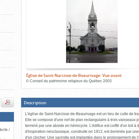
de
le
le
l'onglet
«
contenu)
contenu)
Images
»
Église de Saint-Narcisse-de-Beaurivage. Vue avant
©
Conseil du patrimoine religieux du Québec
2003
Fin
du
bloc
d'onglets
(Boite
Description
ouverte,
cliquer
L'église de Saint-Narcisse-de-Beaurivage est un lieu de culte de tra
pour
fermer)
Elle se compose d'une nef de plan rectangulaire à trois vaisseaux p
terminé par une abside en hémicycle. L'édifice est coiffé d'un toit à
tecte /
d'inspiration néoclassique, construite en 1913, est dominée par une
d'un clocher. Une sacristie est implantée dans le prolongement de 