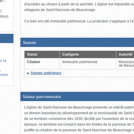
te /
d'accéder au choeur à partir de la sacristie. L'église est implantée s
villageois de Saint-Narcisse-de-Beaurivage.
e)
trice)
Ce bien est cité immeuble patrimonial. La protection s'applique à l'
(Boite
Statuts
ouverte,
cliquer
pour
Statut
Catégorie
Autorité
fermer)
de la
Citation
Immeuble patrimonial
Municipal
de-Beaur
s
(Cliquer
Statuts antérieurs
Soirée
pour
plus
d'information)
(Boite
Valeur patrimoniale
fermée,
cliquer
L'église de Saint-Narcisse-de-Beaurivage présente un intérêt patrimo
pour
ouvrir)
un témoin important du développement de la municipalité de Sain
de ce territoire commence dès 1830, facilité par l'ouverture de la 
époque, ce territoire est compris dans les limites de la paroisse de S
justifie la création de la paroisse de Saint-Narcisse-de-Beaurivage