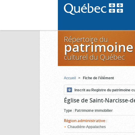
Répertoire du
patrimoine
culturel du Québec
Accueil
Fiche de l'élément
Inscrit au Registre du patrimoine cu
Église de Saint-Narcisse-
Type
:
Patrimoine immobilier
Région administrative
:
Chaudière-Appalaches