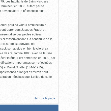
1879. Les habitants de Saint-Narcisse
e terminent en 1880. Autant par sa
devient alors le bâtiment le plus
onial pour sa valeur architecturale.
les entrepreneurs Jacques Fradet et
résentative des petites églises
s-ci s'inscrivent dans la continuité de la
-Narcisse-de-Beaurivage est
nsept, son abside en hémicycle et sa
sable dès l'automne 1880, avec sa fausse
écor intérieur est entreprise en 1890, par
difications importantes sont effectuées
5) et David Ouellet (1844-1915),
cipalement à allonger d'environ neuf
spiration néoclassique. Le lieu de culte
Haut de la page