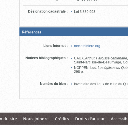
Désignation cadastrale
:
Lot
3 839 993
(Boite
Références
fermée,
cliquer
pour
Liens Internet
:
mrclotbiniere.org
ouvrir)
Notices bibliographiques
:
CAUX, Arthur.
Paroisse centenaire
Saint-Narcisse-de-Beaurivage, Com
NOPPEN, Luc.
Les églises du Qu
298 p.
Numéro du bien
:
Inventaire des lieux de culte du 
n du site
Nous joindre
Crédits
Droits d'auteur
Accessibi