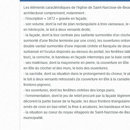
fermée,
cliquer
Les éléments caractéristiques de l'église de Saint-Narcisse-de-Beaur
pour
ouvrir)
architectural comprennent, notamment :
- l'inscription « 1872 » gravée en façade;
- son volume, dont la nef de plan rectangulaire à trois vaisseaux, le
en hémicycle, le toit à deux versants droits;
- la façade, dont la tour centrale peu saillante surmontée d'un cloc
surmonté d'une flèche terminée par une croix), les ouvertures ordon
double vantail surmontée d'une imposte cintrée et flanquée de deux p
surbaissé et l'oculus disposés au-dessus du portail, les fenêtres laté
tour), la corniche, le bandeau en façade interrompu par la baie cent
- ses matériaux, dont la maçonnerie en pierre, la couverture en tôl
en tôle du clocher et des murs, le bois des ouvertures;
- la sacristie, dont sa situation dans le prolongement du choeur, le p
le toit à deux versants retroussés (la couverture en tôle à la canadi
frontons-pignons;
- les ouvertures, dont les fenêtres cintrées des longs pans;
- l'ornementation, dont le jeu de relief procuré par la façade légèrem
décorent la partie basse de la façade, les deux frontons triangulair
ornés de croix en bas-relief, la frise à arcatures, les bandeaux et les
- la situation au coeur du noyau villageois de Saint-Narcisse-de-Beau
municipalité.