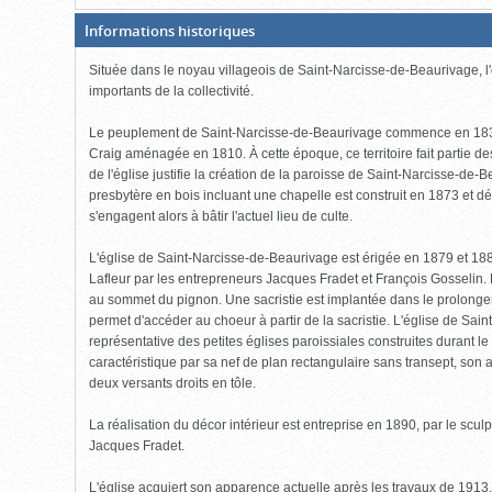
(Boite
Informations historiques
fermée,
cliquer
Située dans le noyau villageois de Saint-Narcisse-de-Beaurivage, l'é
pour
ouvrir)
importants de la collectivité.
Le peuplement de Saint-Narcisse-de-Beaurivage commence en 1830, f
Craig aménagée en 1810. À cette époque, ce territoire fait partie de
de l'église justifie la création de la paroisse de Saint-Narcisse-de
presbytère en bois incluant une chapelle est construit en 1873 et dé
s'engagent alors à bâtir l'actuel lieu de culte.
L'église de Saint-Narcisse-de-Beaurivage est érigée en 1879 et 1880
Lafleur par les entrepreneurs Jacques Fradet et François Gosselin. 
au sommet du pignon. Une sacristie est implantée dans le prolonge
permet d'accéder au choeur à partir de la sacristie. L'église de Sai
représentative des petites églises paroissiales construites durant le 
caractéristique par sa nef de plan rectangulaire sans transept, son
deux versants droits en tôle.
La réalisation du décor intérieur est entreprise en 1890, par le scul
Jacques Fradet.
L'église acquiert son apparence actuelle après les travaux de 1913. 