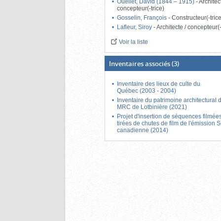
Ouellet, David (1844 – 1915)
-
Architec
concepteur(-trice)
Gosselin, François
-
Constructeur(-tric
Lafleur, Siroy
-
Architecte / concepteur(-
Voir la liste
Inventaires associés
(3)
Inventaire des lieux de culte du
Québec (2003 - 2004)
Inventaire du patrimoine architectural 
MRC de Lotbinière (2021)
Projet d'insertion de séquences filmée
tirées de chutes de film de l'émission 
canadienne (2014)