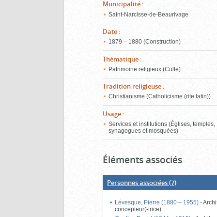
Municipalité
:
Saint-Narcisse-de-Beaurivage
Date
:
1879 – 1880 (Construction)
Thématique
:
Patrimoine religieux (Culte)
Tradition religieuse
:
Christianisme (Catholicisme (rite latin))
Usage
:
Services et institutions (Églises, temples,
synagogues et mosquées)
Éléments associés
Personnes associées
(7)
Lévesque, Pierre (1880 – 1955)
-
Archi
concepteur(-trice)