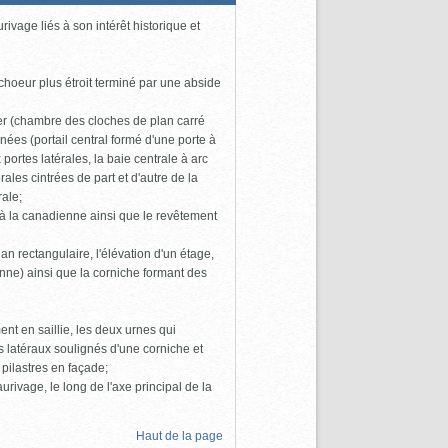
ivage liés à son intérêt historique et
 choeur plus étroit terminé par une abside
her (chambre des cloches de plan carré
nées (portail central formé d'une porte à
ortes latérales, la baie centrale à arc
rales cintrées de part et d'autre de la
rale;
e à la canadienne ainsi que le revêtement
lan rectangulaire, l'élévation d'un étage,
enne) ainsi que la corniche formant des
ent en saillie, les deux urnes qui
es latéraux soulignés d'une corniche et
 pilastres en façade;
rivage, le long de l'axe principal de la
Haut de la page