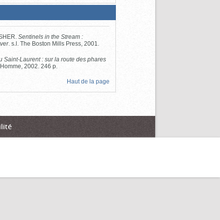
ISHER.
Sentinels in the Stream :
iver
. s.l. The Boston Mills Press, 2001.
u Saint-Laurent : sur la route des phares
 l'Homme, 2002. 246 p.
Haut de la page
lité