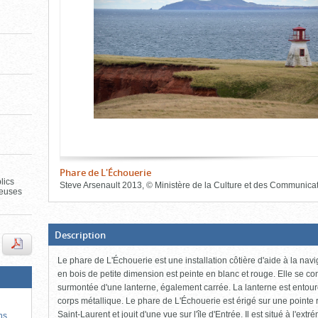
de
le
le
l'onglet
«
contenu)
contenu)
Images
»
Phare de L'Échouerie
lics
Steve Arsenault
2013
,
©
Ministère de la Culture et des Communica
neuses
Fin
du
bloc
d'onglets
(Boite
Description
ouverte,
cliquer
Le phare de L'Échouerie est une installation côtière d'aide à la navi
pour
fermer)
en bois de petite dimension est peinte en blanc et rouge. Elle se c
surmontée d'une lanterne, également carrée. La lanterne est entour
corps métallique. Le phare de L'Échouerie est érigé sur une pointe
Saint-Laurent et jouit d'une vue sur l'île d'Entrée. Il est situé à l'ex
ns