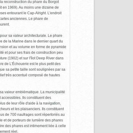
t la reconstruction du phare du Borgot
ruit en 1969). Au moins une dizaine de
es entourant le Cap-Alright. L'endroit
s cartes anciennes. Le phare de
aurent.
pour sa valeur architecturale. Le phare
re de la Marine dans le dernier quart du
mension et au volume en forme de pyramide
ité et pour ses frais de construction peu
re (1902) et sur l'îlot Deep River dans
re de L'Échouerie est le plus petit des
ue sa petite taille sont soulignées par sa
 relief très accentué composé de hautes
 sa valeur emblématique. La municipalité
accessibles. Ils constituent des
s de leur rôle d'aide à la navigation,
eurs et les plaisanciers. Ils constituent
Plus de 700 naufrages sont répertoriés au
ide et de porteurs de lumière des phares
ire des phares est intimement liée à celle
hement réel.