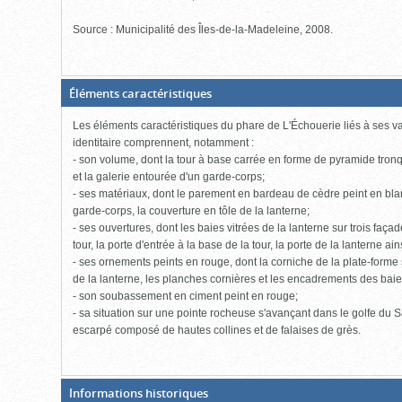
Source : Municipalité des Îles-de-la-Madeleine, 2008.
(Boite
Éléments caractéristiques
fermée,
cliquer
Les éléments caractéristiques du phare de L'Échouerie liés à ses val
pour
ouvrir)
identitaire comprennent, notamment :
- son volume, dont la tour à base carrée en forme de pyramide tronqu
et la galerie entourée d'un garde-corps;
- ses matériaux, dont le parement en bardeau de cèdre peint en blan
garde-corps, la couverture en tôle de la lanterne;
- ses ouvertures, dont les baies vitrées de la lanterne sur trois façad
tour, la porte d'entrée à la base de la tour, la porte de la lanterne a
- ses ornements peints en rouge, dont la corniche de la plate-forme s
de la lanterne, les planches cornières et les encadrements des baies
- son soubassement en ciment peint en rouge;
- sa situation sur une pointe rocheuse s'avançant dans le golfe du 
escarpé composé de hautes collines et de falaises de grès.
(Boite
Informations historiques