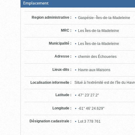
(Boite
Emplacement
fermée,
cliquer
pour
Region administrative
:
Gaspésie--Îles-de-la-Madeleine
ouvrir)
MRC
:
Les Îles-de-la-Madeleine
Municipalité
:
Les Îles-de-la-Madeleine
Adresse
:
chemin des Échoueries
Lieux-dits
:
Havre-aux-Maisons
Localisation informelle
:
Situé à l'extrémité est de l'île du Ha
Latitude
:
47° 23' 27.2"
Longitude
:
-61° 46' 24.629"
Désignation cadastrale
:
Lot
3 778 761