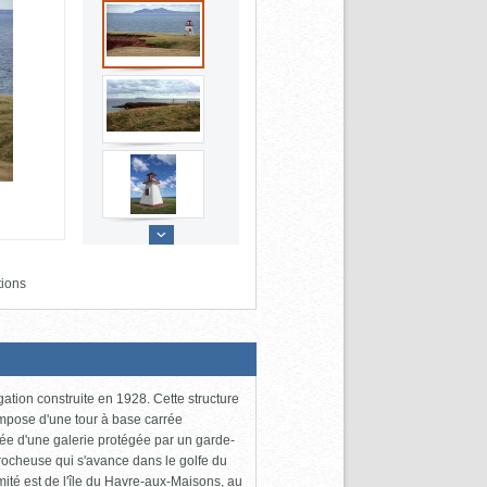
tions
gation construite en 1928. Cette structure
ompose d'une tour à base carrée
ée d'une galerie protégée par un garde-
 rocheuse qui s'avance dans le golfe du
trémité est de l'île du Havre-aux-Maisons, au