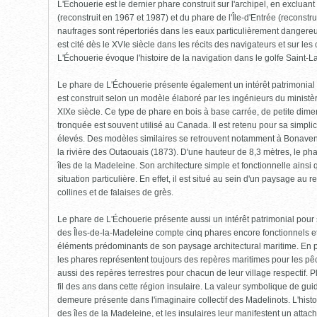
L'Échouerie est le dernier phare construit sur l'archipel, en excluan
(reconstruit en 1967 et 1987) et du phare de l'Île-d'Entrée (reconst
naufrages sont répertoriés dans les eaux particulièrement dangereus
est cité dès le XVIe siècle dans les récits des navigateurs et sur le
L'Échouerie évoque l'histoire de la navigation dans le golfe Saint-L
Le phare de L'Échouerie présente également un intérêt patrimonial 
est construit selon un modèle élaboré par les ingénieurs du ministè
XIXe siècle. Ce type de phare en bois à base carrée, de petite di
tronquée est souvent utilisé au Canada. Il est retenu pour sa simplic
élevés. Des modèles similaires se retrouvent notamment à Bonaventu
la rivière des Outaouais (1873). D'une hauteur de 8,3 mètres, le pha
îles de la Madeleine. Son architecture simple et fonctionnelle ainsi q
situation particulière. En effet, il est situé au sein d'un paysage au
collines et de falaises de grès.
Le phare de L'Échouerie présente aussi un intérêt patrimonial pour
des Îles-de-la-Madeleine compte cinq phares encore fonctionnels et 
éléments prédominants de son paysage architectural maritime. En plu
les phares représentent toujours des repères maritimes pour les pêch
aussi des repères terrestres pour chacun de leur village respectif. 
fil des ans dans cette région insulaire. La valeur symbolique de gu
demeure présente dans l'imaginaire collectif des Madelinots. L'histo
des îles de la Madeleine, et les insulaires leur manifestent un attac