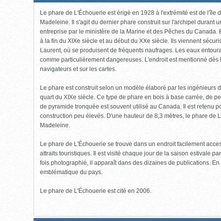
fermée,
cliquer
Le phare de L'Échouerie est érigé en 1928 à l'extrémité est de l'île
pour
ouvrir)
Madeleine. Il s'agit du dernier phare construit sur l'archipel durant
entreprise par le ministère de la Marine et des Pêches du Canada. 
à la fin du XIXe siècle et au début du XXe siècle. Ils viennent sécuri
Laurent, où se produisent de fréquents naufrages. Les eaux entoura
comme particulièrement dangereuses. L'endroit est mentionné dès le
navigateurs et sur les cartes.
Le phare est construit selon un modèle élaboré par les ingénieurs d
quart du XIXe siècle. Ce type de phare en bois à base carrée, de p
de pyramide tronquée est souvent utilisé au Canada. Il est retenu pou
construction peu élevés. D'une hauteur de 8,3 mètres, le phare de L'É
Madeleine.
Le phare de L'Échouerie se trouve dans un endroit facilement access
attraits touristiques. Il est visité chaque jour de la saison estivale
fois photographié, il apparaît dans des dizaines de publications. 
emblématique du pays.
Le phare de L'Échouerie est cité en 2006.