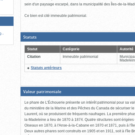
sein d'un paysage escarpé, dans la municipalité des Îles-de-la-Mad
Ce bien est cité immeuble patrimonial.
9 -
(Boite
Statuts
ouverte,
cliquer
pour
Statut
Catégorie
Autorité
fermer)
Citation
Immeuble patrimonial
Municipal
Madelein
(Cliquer
Statuts antérieurs
pour
plus
d'information)
(Boite
Valeur patrimoniale
fermée,
cliquer
Le phare de L'Échouerie présente un intérêt patrimonial pour sa vale
pour
ouvrir)
du ministère de la Marine et des Pêches du Canada de sécuriser le 
Laurent, où se produisent de fréquents naufrages. La première phas
la-Madeleine a lieu de 1870 à 1874. Quatre structures sont érigées 
Oiseaux en 1870, à l'Anse-à-la-Cabane en 1870 et 1871, puis à l'île
Deux autres phares sont construits en 1905 et en 1911, soit à l'île 