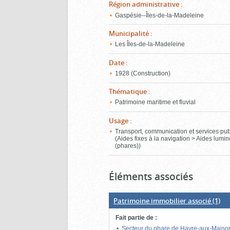
Région administrative
:
Gaspésie--Îles-de-la-Madeleine
Municipalité
:
Les Îles-de-la-Madeleine
Date
:
1928 (Construction)
Thématique
:
Patrimoine maritime et fluvial
Usage
:
Transport, communication et services pub
(Aides fixes à la navigation > Aides lumi
(phares))
Éléments associés
Patrimoine immobilier associé
(1)
Fait partie de
:
Secteur du phare de Havre-aux-Maiso