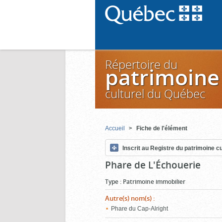
Répertoire du
patrimoine
culturel du Québec
Accueil
Fiche de l'élément
Inscrit au Registre du patrimoine cu
Phare de L'Échouerie
Type
:
Patrimoine immobilier
Autre(s) nom(s)
:
Phare du Cap-Alright