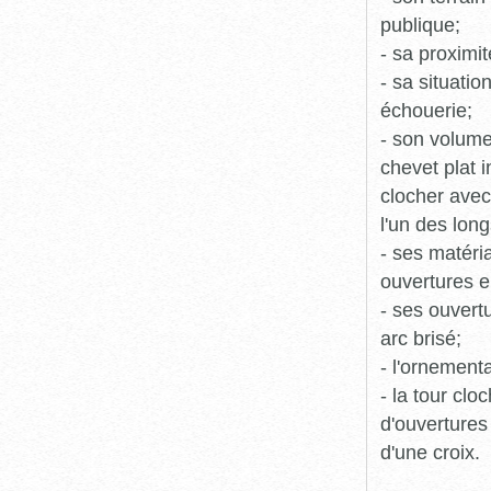
publique;
- sa proximit
- sa situati
échouerie;
- son volume,
chevet plat i
clocher avec
l'un des lon
- ses matéria
ouvertures en
- ses ouvertu
arc brisé;
- l'ornementa
- la tour cl
d'ouvertures
d'une croix.