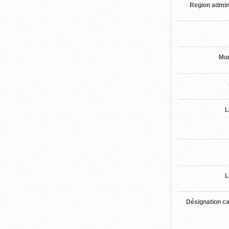
Region admin
Mun
L
L
Désignation ca