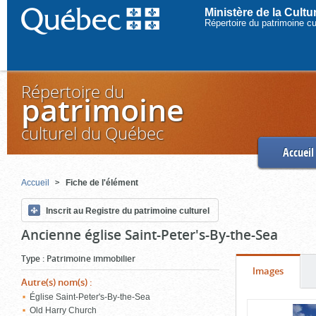
Ministère de la Cult
Répertoire du patrimoine c
Répertoire du
patrimoine
culturel du Québec
Accueil
Accueil
Fiche de l'élément
Inscrit au Registre du patrimoine culturel
Ancienne église Saint-Peter's-By-the-Sea
Type
:
Patrimoine immobilier
Onglet
(cliquer
Images
Autre(s) nom(s)
:
pour
Église Saint-Peter's-By-the-Sea
Contenu
voir
Old Harry Church