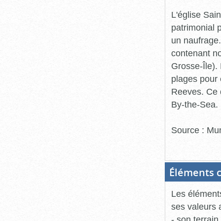
L'église Sai
patrimonial 
un naufrage
contenant no
Grosse-Île).
plages pour 
Reeves. Ce de
By-the-Sea.
Source : Mun
Éléments c
Les éléments
ses valeurs 
- son terrain