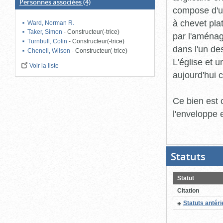
Personnes associées
(4)
compose d'un
à chevet plat
Ward, Norman R.
Taker, Simon
-
Constructeur(-trice)
par l'aménag
Turnbull, Colin
-
Constructeur(-trice)
dans l'un de
Chenell, Wilson
-
Constructeur(-trice)
L'église et 
Voir la liste
aujourd'hui 
Ce bien est 
l'enveloppe 
Statuts
(Boit
ouver
cliqu
pour
Statut
ferme
Citation
Statuts antér