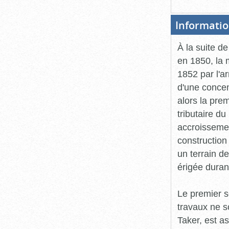
Informatio
À la suite d
en 1850, la 
1852 par l'ar
d'une concen
alors la pre
tributaire d
accroissemen
construction
un terrain d
érigée duran
Le premier s
travaux ne 
Taker, est as