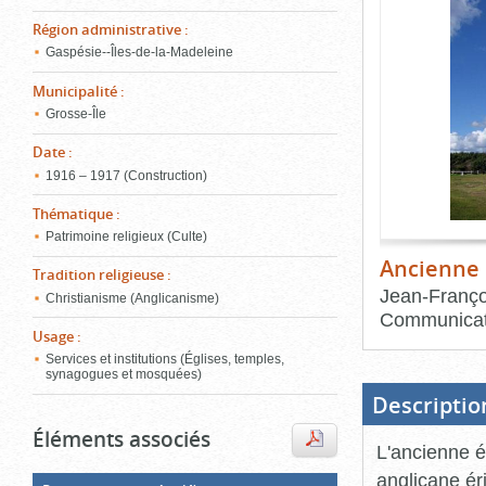
de
le
l'onglet
Région administrative
:
«
Gaspésie--Îles-de-la-Madeleine
conten
Images
Municipalité
:
»
Grosse-Île
Date
:
1916 – 1917 (Construction)
Thématique
:
Patrimoine religieux (Culte)
Ancienne 
Tradition religieuse
:
Jean-Franço
Christianisme (Anglicanisme)
Communicat
Usage
:
Fin
Services et institutions (Églises, temples,
du
synagogues et mosquées)
bloc
d'onglets
Descriptio
Éléments associés
L'ancienne ég
anglicane ér