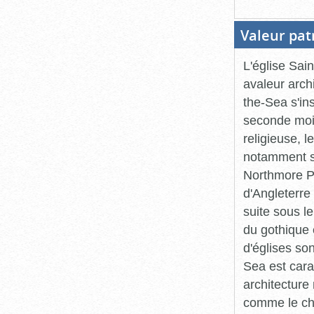
Valeur pat
L'église Sai
avaleur archi
the-Sea s'in
seconde moit
religieuse, 
notamment so
Northmore Pu
d'Angleterr
suite sous l
du gothique 
d'églises son
Sea est carac
architecture
comme le choe