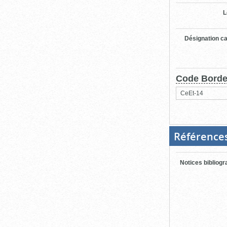
L
Désignation ca
Code Bord
CeEt-14
Référence
Notices bibliog