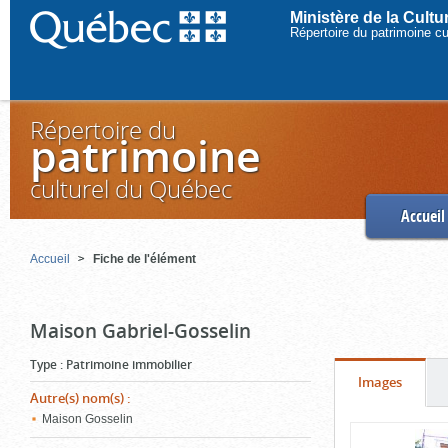
Ministère de la Cult
Répertoire du patrimoine c
Répertoire du
patrimoine
culturel du Québec
Accueil
Accueil
Fiche de l'élément
Maison Gabriel-Gosselin
Type
:
Patrimoine immobilier
Onglet
(cliquer
Images
Autre(s) nom(s)
:
pour
Maison Gosselin
Contenu
voir