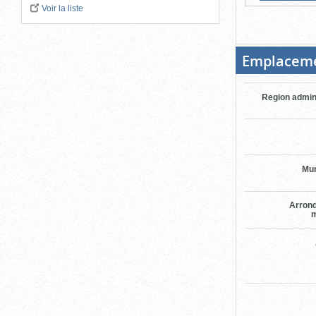
Voir la liste
Emplacem
Region admin
Mun
Arron
m