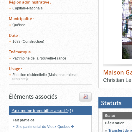
de
Région administrative
:
le
l'onglet
Capitale-Nationale
«
conten
Images
Municipalité
:
»
Québec
Date
:
1683 (Construction)
Thématique
:
Patrimoine de la Nouvelle-France
Usage
:
Maison Ga
Fonction résidentielle (Maisons rurales et
Christian L
urbaines)
Fin
du
Éléments associés
bloc
d'onglets
Statuts
(Boit
ouver
cliqu
Patrimoine immobilier associé
(1)
pour
Statut
ferme
Fait partie de
:
Déclaration
Site patrimonial du Vieux-Québec
Transfert de r