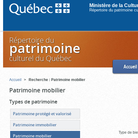
Ministère de la Cult
Répertoire du patrimoine c
Répertoire du
patrimoine
culturel du Québec
Accueil
Accueil
Recherche : Patrimoine mobilier
Patrimoine mobilier
Types de patrimoine
Patrimoine protégé et valorisé
Patrimoine immobilier
Type de bie
Patrimoine mobilier