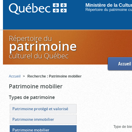
Ministère de la Cult
Répertoire du patrimoine c
Répertoire du
patrimoine
culturel du Québec
Accueil
Accueil
Recherche : Patrimoine mobilier
Patrimoine mobilier
Types de patrimoine
Patrimoine protégé et valorisé
Patrimoine immobilier
Type de bie
Patrimoine mobilier