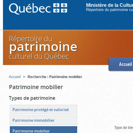
Ministère de la Cult
Répertoire du patrimoine c
Répertoire du
patrimoine
culturel du Québec
Accueil
Accueil
Recherche : Patrimoine mobilier
Patrimoine mobilier
Types de patrimoine
Patrimoine protégé et valorisé
Patrimoine immobilier
Type de bie
Patrimoine mobilier