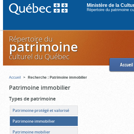
Ministère de la Cult
Répertoire du patrimoine c
Répertoire du
patrimoine
culturel du Québec
Accueil
Accueil
Recherche : Patrimoine immobilier
Patrimoine immobilier
Types de patrimoine
Patrimoine protégé et valorisé
Patrimoine immobilier
Patrimoine mobilier