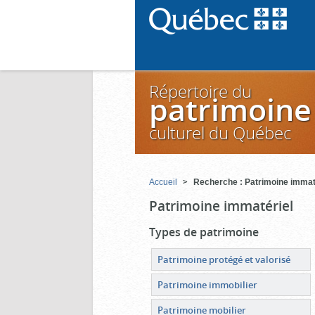
Répertoire du
patrimoine
culturel du Québec
Accueil
Recherche : Patrimoine immat
Patrimoine immatériel
Types de patrimoine
Patrimoine protégé et valorisé
Patrimoine immobilier
Patrimoine mobilier