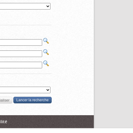
ialiser
lité