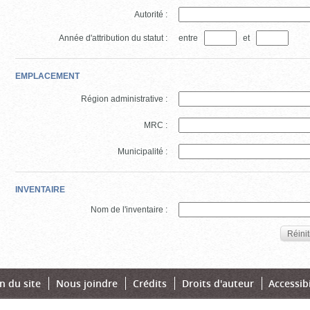
Autorité :
Année d'attribution du statut :
entre
et
EMPLACEMENT
Région administrative :
MRC :
Municipalité :
INVENTAIRE
Nom de l'inventaire :
Réinit
n du site
Nous joindre
Crédits
Droits d'auteur
Accessibi