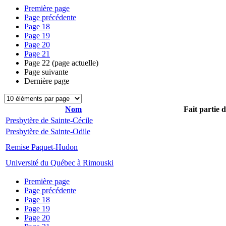
Première page
Page précédente
Page
18
Page
19
Page
20
Page
21
Page
22
(page actuelle)
Page suivante
Dernière page
Nom
Fait partie 
Presbytère de Sainte-Cécile
Presbytère de Sainte-Odile
Remise Paquet-Hudon
Université du Québec à Rimouski
Première page
Page précédente
Page
18
Page
19
Page
20