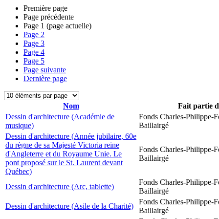
Première page
Page précédente
Page
1
(page actuelle)
Page
2
Page
3
Page
4
Page
5
Page suivante
Dernière page
Nom
Fait partie 
Dessin d'architecture (Académie de
Fonds Charles-Philippe-F
musique)
Baillairgé
Dessin d'architecture (Année jubilaire, 60e
du règne de sa Majesté Victoria reine
Fonds Charles-Philippe-F
d'Angleterre et du Royaume Unie. Le
Baillairgé
pont proposé sur le St. Laurent devant
Québec)
Fonds Charles-Philippe-F
Dessin d'architecture (Arc, tablette)
Baillairgé
Fonds Charles-Philippe-F
Dessin d'architecture (Asile de la Charité)
Baillairgé