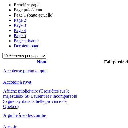
Première page
Page précédente
Page
1
(page actuelle)
Page
2
Page
3
Page
4
Page
5
Page suivante
Dernière page
Nom
Fait partie 
Accoteuse pneumatique
Accotoir à rivet
Affiche publicitaire (Croisières sur le
majestueux St. Laurent et l’incomparable
Saguenay dans la belle province de
Québec)
Aiguille à voiles courbe
Alésoir