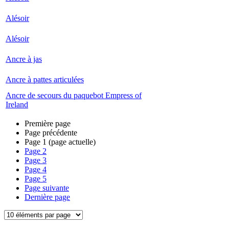
Alésoir
Alésoir
Ancre à jas
Ancre à pattes articulées
Ancre de secours du paquebot Empress of
Ireland
Première page
Page précédente
Page
1
(page actuelle)
Page
2
Page
3
Page
4
Page
5
Page suivante
Dernière page